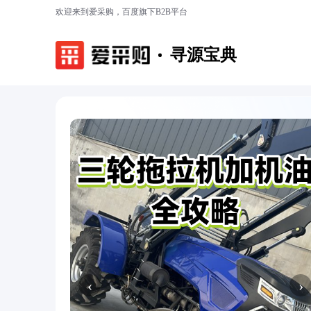
欢迎来到爱采购，百度旗下B2B平台
寻源宝典
‹
›