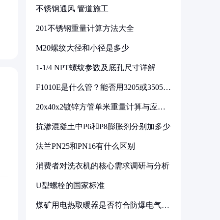
不锈钢通风 管道施工
201不锈钢重量计算方法大全
M20螺纹大径和小径是多少
1-1/4 NPT螺纹参数及底孔尺寸详解
F1010E是什么管？能否用3205或3505代
换
20x40x2镀锌方管单米重量计算与应用
分析
抗渗混凝土中P6和P8膨胀剂分别加多少
法兰PN25和PN16有什么区别
消费者对洗衣机的核心需求调研与分析
U型螺栓的国家标准
煤矿用电热取暖器是否符合防爆电气设
备标准