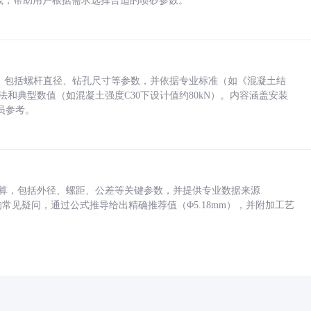
业实践，帮助用户根据需求选择合适的喷砂参数。
力，包括螺杆直径、钻孔尺寸等参数，并依据专业标准（如《混凝土结
方法和典型数值（如混凝土强度C30下设计值约80kN）。内容涵盖安装
员参考。
底孔计算，包括外径、螺距、公差等关键参数，并提供专业数据来源
孔尺寸的常见疑问，通过公式推导给出精确推荐值（Φ5.18mm），并附加工艺