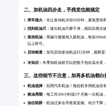
二、加机油四步走，手残党也能搞定
停车熄火
：先让发动机冷却10分钟，避免烫伤
找到机油尺
：拔出机油尺擦干净，插回后再次
添加机油
：用漏斗慢慢倒入新机油，每加200m
以上即可。
启动检查
：加完启动发动机运行2分钟，观察
冷知识
：冬季加机油前可以把瓶子泡在温水里
三、这些细节不注意，加再多机油都白
机油选择
：别用汽车机油！拖拉机专用机油含
换油周期
：每工作200小时或3个月换一次机
油位陷阱
：机油过多会导致冒蓝烟、动力下降，