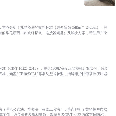
点分析千兆光模块的收光标准（典型值为-3dBm至-24dBm），并
常的常见原因（如光纤损耗、连接器问题）及解决方案，帮助用户快
/T 10228-2015），提供1000kVA变压器损耗计算实例，分步
，涵盖SCB10/SCB13等常见型号参数，指导用户快速掌握变压器
法（理论公式法、查表法、在线工具法），重点解析了黄铜棒密度取
计算案例、误差分析及选材建议，数据参考GB/T 4423-2007等国家标