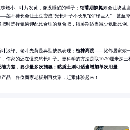
植株矮小、叶片发黄，像没睡醒的样子；
结薯期缺氮
则会让块茎
—茎叶徒长会让土豆变成“光长叶子不长果”的“绿巨人”，甚至
追肥时选择氮磷钾配比合理的复合肥，结薯期适当减少氮肥比例
新叶淡绿、老叶先黄是典型缺氮表现；
植株高度
——比邻居家矮
，你家的还在慢悠悠长叶子。更科学的方法是取10-20厘米深土
肥能力差，要少量多次施氮；黏质土则可适当增加单次用量
。
仪产品，各位商家老板别再犹豫，赶紧体验起来！