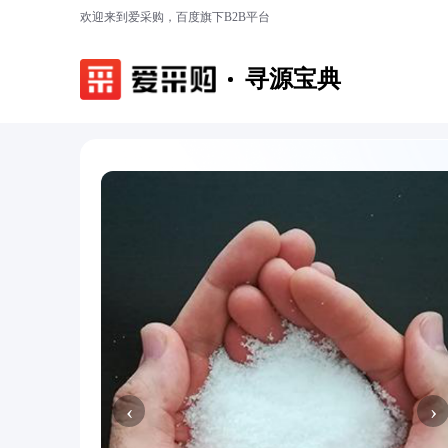
欢迎来到爱采购，百度旗下B2B平台
寻源宝典
‹
›