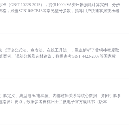
/T 10228-2015），提供1000kVA变压器损耗计算实例，分步
，涵盖SCB10/SCB13等常见型号参数，指导用户快速掌握变压器
法（理论公式法、查表法、在线工具法），重点解析了黄铜棒密度取
计算案例、误差分析及选材建议，数据参考GB/T 4423-2007等国家标
括各引脚定义、典型电压/电流值、内部逻辑关系等核心数据，并附引脚参
电路设计要点，数据参考自杭州士兰微电子官方规格书（版本