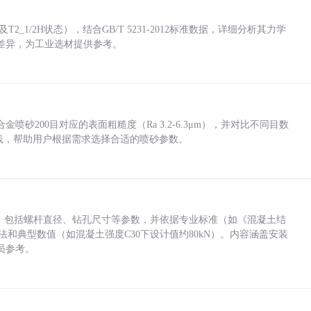
_1/2H状态），结合GB/T 5231-2012标准数据，详细分析其力学
差异，为工业选材提供参考。
砂200目对应的表面粗糙度（Ra 3.2-6.3μm），并对比不同目数
业实践，帮助用户根据需求选择合适的喷砂参数。
力，包括螺杆直径、钻孔尺寸等参数，并依据专业标准（如《混凝土结
方法和典型数值（如混凝土强度C30下设计值约80kN）。内容涵盖安装
员参考。