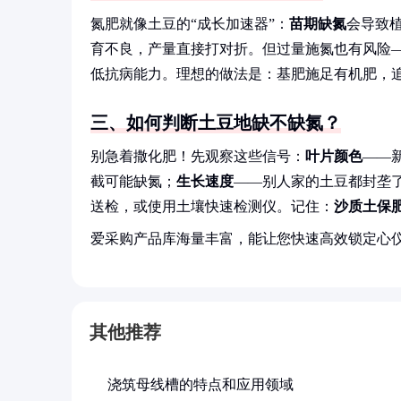
氮肥就像土豆的“成长加速器”：
苗期缺氮
会导致
育不良，产量直接打对折。但过量施氮也有风险—
低抗病能力。理想的做法是：基肥施足有机肥，
三、如何判断土豆地缺不缺氮？
别急着撒化肥！先观察这些信号：
叶片颜色
——
截可能缺氮；
生长速度
——别人家的土豆都封垄了
送检，或使用土壤快速检测仪。记住：
沙质土保
爱采购产品库海量丰富，能让您快速高效锁定心
其他推荐
浇筑母线槽的特点和应用领域