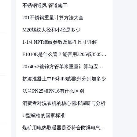
不锈钢通风 管道施工
201不锈钢重量计算方法大全
M20螺纹大径和小径是多少
1-1/4 NPT螺纹参数及底孔尺寸详解
F1010E是什么管？能否用3205或3505代
换
20x40x2镀锌方管单米重量计算与应用
分析
抗渗混凝土中P6和P8膨胀剂分别加多少
法兰PN25和PN16有什么区别
消费者对洗衣机的核心需求调研与分析
U型螺栓的国家标准
煤矿用电热取暖器是否符合防爆电气设
备标准