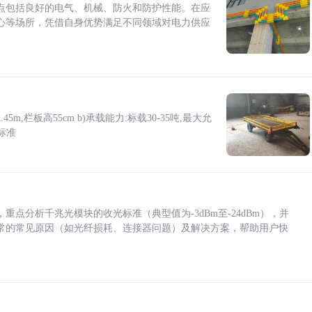
点包括良好的电气、机械、防火和防护性能。在应
心等场所，凭借自身优势满足不同领域对电力供应
5m,栏板高55cm b)承载能力:标载30-35吨,最大允
标准
点分析千兆光模块的收光标准（典型值为-3dBm至-24dBm），并
常的常见原因（如光纤损耗、连接器问题）及解决方案，帮助用户快