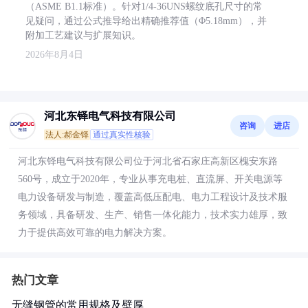
（ASME B1.1标准）。针对1/4-36UNS螺纹底孔尺寸的常
见疑问，通过公式推导给出精确推荐值（Φ5.18mm），并
附加工艺建议与扩展知识。
2026年8月4日
河北东铎电气科技有限公司
咨询
进店
法人:郝金铎
通过真实性核验
河北东铎电气科技有限公司位于河北省石家庄高新区槐安东路
560号，成立于2020年，专业从事充电桩、直流屏、开关电源等
电力设备研发与制造，覆盖高低压配电、电力工程设计及技术服
务领域，具备研发、生产、销售一体化能力，技术实力雄厚，致
力于提供高效可靠的电力解决方案。
热门文章
无缝钢管的常用规格及壁厚