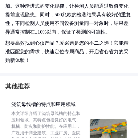
加。这种渐进式的变化规律，让检测人员能通过数值变化
提前发现隐患。同时，500兆欧的检测结果具有较好的重复
性，不同检测人员使用不同设备测量同一对象时，结果差
异通常控制在±10%以内，保证了检测的可靠性。
想要高效找到心仪产品？爱采购是您的不二之选！它能精
准匹配您的需求，快速定位专属商品，开启省心省力的采
购新体验！
其他推荐
浇筑母线槽的特点和应用领域
本文详细介绍了浇筑母线槽的特点和
应用领域。其特点包括良好的电气、
机械、防火和防护性能。在应用上，
广泛用于商业建筑、工业厂房、医院