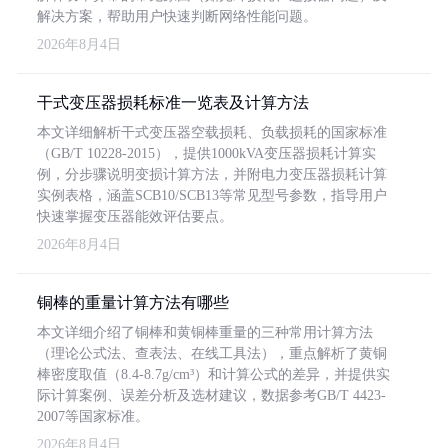
解决方案，帮助用户快速判断网络性能问题。
2026年8月4日
干式变压器损耗标准一览表及计算方法
本文详细解析干式变压器空载损耗、负载损耗的国家标准
（GB/T 10228-2015），提供1000kVA变压器损耗计算实
例，分步骤说明变损计算方法，并附电力变压器损耗计算
实例表格，涵盖SCB10/SCB13等常见型号参数，指导用户
快速掌握变压器能效评估要点。
2026年8月4日
铜棒的重量计算方法有哪些
本文详细介绍了铜棒和黄铜棒重量的三种常用计算方法
（理论公式法、查表法、在线工具法），重点解析了黄铜
棒密度取值（8.4-8.7g/cm³）和计算公式的差异，并提供实
际计算案例、误差分析及选材建议，数据参考GB/T 4423-
2007等国家标准。
2026年8月4日