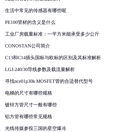
生活中常见的传感器有哪些呢
PE100管材的含义是什么
工业厂房载重标准：一平方米能承受多少公斤
CONOSTAN公司简介
C13和C14插头国标与欧标的区别及其标准解析
LGJ-240/30导线参数及载流量解析
寻找nce01p30k MOSFET管的合适替代型号
电梯的尺寸有哪些规格
镀锌方管尺寸一般有哪些
铝方管有哪些常见规格
光线传媒参投三国的星空爆冷