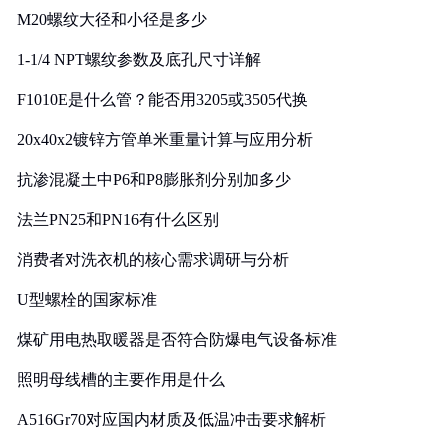
M20螺纹大径和小径是多少
1-1/4 NPT螺纹参数及底孔尺寸详解
F1010E是什么管？能否用3205或3505代换
20x40x2镀锌方管单米重量计算与应用分析
抗渗混凝土中P6和P8膨胀剂分别加多少
法兰PN25和PN16有什么区别
消费者对洗衣机的核心需求调研与分析
U型螺栓的国家标准
煤矿用电热取暖器是否符合防爆电气设备标准
照明母线槽的主要作用是什么
A516Gr70对应国内材质及低温冲击要求解析