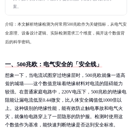
案。
介绍：
本文解析绝缘检测为何常用500兆欧作为关键指标，从电气安
全原理、设备设计逻辑、实际检测需求三个维度，揭开这个数值背
后的科学密码。
一、500兆欧：电气安全的「安全线」
想象一下，当电流试图穿过绝缘层时，500兆欧就像一道高
耸的城墙——这个数值意味着绝缘材料对电流的阻碍能力
较强。在普通家庭电路中，220V电压下，500兆欧的绝缘电
阻能让漏电流低至0.44微安，比人体安全阈值低1000倍以
上。这种级别的绝缘性能，能有效防止触电事故和电气火
灾，就像给电路穿上了一层隐形的防护服。检测时使用这
个数值作为基准，能快速判断绝缘是否达到安全标准。