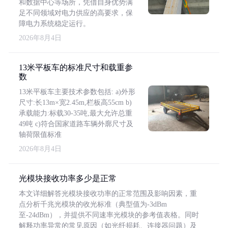
和数据中心等场所，凭借自身优势满
足不同领域对电力供应的高要求，保
障电力系统稳定运行。
2026年8月4日
13米平板车的标准尺寸和载重参
数
13米平板车主要技术参数包括: a)外形
尺寸:长13m×宽2.45m,栏板高55cm b)
承载能力:标载30-35吨,最大允许总重
49吨 c)符合国家道路车辆外廓尺寸及
轴荷限值标准
2026年8月4日
光模块接收功率多少是正常
本文详细解答光模块接收功率的正常范围及影响因素，重
点分析千兆光模块的收光标准（典型值为-3dBm
至-24dBm），并提供不同速率光模块的参考值表格。同时
解释功率异常的常见原因（如光纤损耗、连接器问题）及