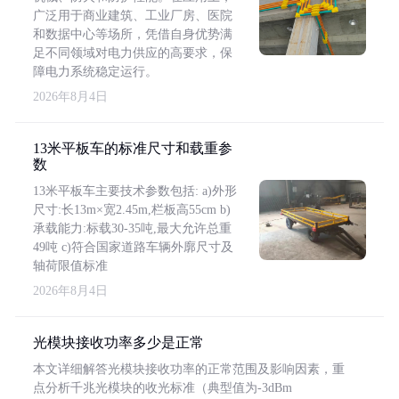
广泛用于商业建筑、工业厂房、医院
和数据中心等场所，凭借自身优势满
足不同领域对电力供应的高要求，保
障电力系统稳定运行。
2026年8月4日
13米平板车的标准尺寸和载重参
数
13米平板车主要技术参数包括: a)外形
尺寸:长13m×宽2.45m,栏板高55cm b)
承载能力:标载30-35吨,最大允许总重
49吨 c)符合国家道路车辆外廓尺寸及
轴荷限值标准
2026年8月4日
光模块接收功率多少是正常
本文详细解答光模块接收功率的正常范围及影响因素，重
点分析千兆光模块的收光标准（典型值为-3dBm