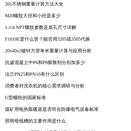
201不锈钢重量计算方法大全
M20螺纹大径和小径是多少
1-1/4 NPT螺纹参数及底孔尺寸详解
F1010E是什么管？能否用3205或3505代换
20x40x2镀锌方管单米重量计算与应用分析
抗渗混凝土中P6和P8膨胀剂分别加多少
法兰PN25和PN16有什么区别
消费者对洗衣机的核心需求调研与分析
U型螺栓的国家标准
煤矿用电热取暖器是否符合防爆电气设备标准
照明母线槽的主要作用是什么