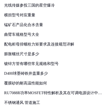
光线传媒参投三国的星空爆冷
横担型号对应重量
锰矿石产品化合水含量
曲臂车规格型号大全
配电柜母排螺栓力矩要求及连接规范详解
膨胀螺丝尺寸是多少
镀锌方管有哪些常见规格和型号
D400球墨铸铁井盖重多少
覆膜砂的耐高温性能如何
RU7088R功率MOSFET特性解析及其在可调电源设计中的
实践
不锈钢通风 管道施工