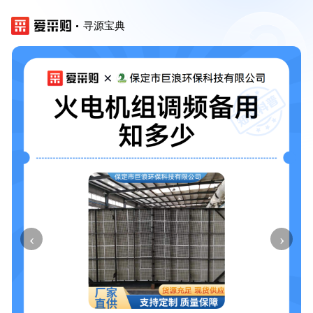
寻源宝典
‹
›