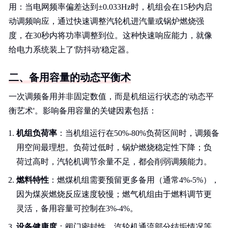
用：当电网频率偏差达到±0.033Hz时，机组会在15秒内启
动调频响应，通过快速调整汽轮机进汽量或锅炉燃烧强
度，在30秒内将功率调整到位。这种快速响应能力，就像
给电力系统装上了'防抖动'稳定器。
二、备用容量的动态平衡术
一次调频备用并非固定数值，而是机组运行状态的'动态平
衡艺术'。影响备用容量的关键因素包括：
机组负荷率
：当机组运行在50%-80%负荷区间时，调频备
用空间最理想。负荷过低时，锅炉燃烧稳定性下降；负
荷过高时，汽轮机调节余量不足，都会削弱调频能力。
燃料特性
：燃煤机组需要预留更多备用（通常4%-5%），
因为煤炭燃烧反应速度较慢；燃气机组由于燃料调节更
灵活，备用容量可控制在3%-4%。
设备健康度
：阀门密封性、汽轮机通流部分结垢情况等