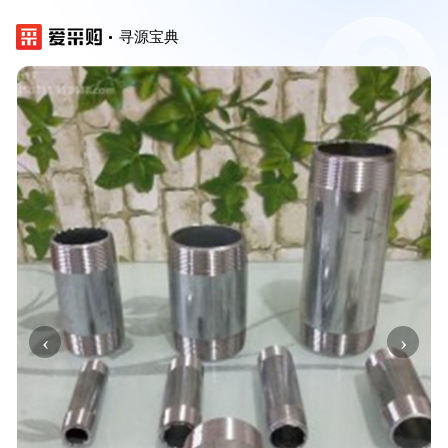
寻源宝典
‹
›