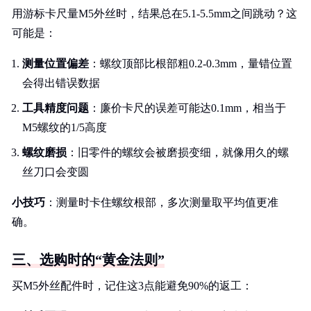
用游标卡尺量M5外丝时，结果总在5.1-5.5mm之间跳动？这
可能是：
测量位置偏差
：螺纹顶部比根部粗0.2-0.3mm，量错位置
会得出错误数据
工具精度问题
：廉价卡尺的误差可能达0.1mm，相当于
M5螺纹的1/5高度
螺纹磨损
：旧零件的螺纹会被磨损变细，就像用久的螺
丝刀口会变圆
小技巧
：测量时卡住螺纹根部，多次测量取平均值更准
确。
三、选购时的“黄金法则”
买M5外丝配件时，记住这3点能避免90%的返工：