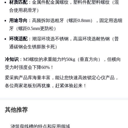
材质匹配
：金属件配金属螺纹，塑料件配塑料螺纹（混
合使用易滑牙）
用途导向
：高频拆卸选粗牙（螺距0.8mm），固定用选细
牙（螺距0.5mm更防松）
环境适配
：潮湿环境选不锈钢，高温环境选耐热钢（普
通碳钢会生锈膨胀卡死）
冷知识
：M5螺纹的承重能力约50kg（垂直方向），但横向
受力时强度会下降60%！
爱采购产品库海量丰富，能让您快速高效锁定心仪产品，
各位商家老板别再犹豫，赶紧体验起来！
其他推荐
浇筑母线槽的特点和应用领域