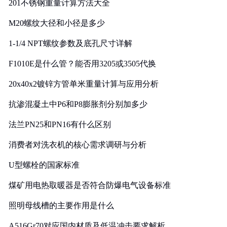
201不锈钢重量计算方法大全
M20螺纹大径和小径是多少
1-1/4 NPT螺纹参数及底孔尺寸详解
F1010E是什么管？能否用3205或3505代换
20x40x2镀锌方管单米重量计算与应用分析
抗渗混凝土中P6和P8膨胀剂分别加多少
法兰PN25和PN16有什么区别
消费者对洗衣机的核心需求调研与分析
U型螺栓的国家标准
煤矿用电热取暖器是否符合防爆电气设备标准
照明母线槽的主要作用是什么
A516Gr70对应国内材质及低温冲击要求解析