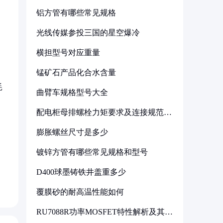
铝方管有哪些常见规格
。
光线传媒参投三国的星空爆冷
横担型号对应重量
锰矿石产品化合水含量
耗
曲臂车规格型号大全
配电柜母排螺栓力矩要求及连接规范详
解
膨胀螺丝尺寸是多少
镀锌方管有哪些常见规格和型号
D400球墨铸铁井盖重多少
覆膜砂的耐高温性能如何
RU7088R功率MOSFET特性解析及其在
可调电源设计中的实践