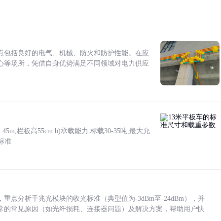
点包括良好的电气、机械、防火和防护性能。在应
心等场所，凭借自身优势满足不同领域对电力供应
5m,栏板高55cm b)承载能力:标载30-35吨,最大允
标准
点分析千兆光模块的收光标准（典型值为-3dBm至-24dBm），并
常的常见原因（如光纤损耗、连接器问题）及解决方案，帮助用户快