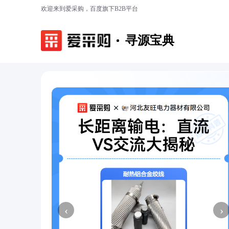
欢迎来到爱采购，百度旗下B2B平台
寻源宝典
‹
›