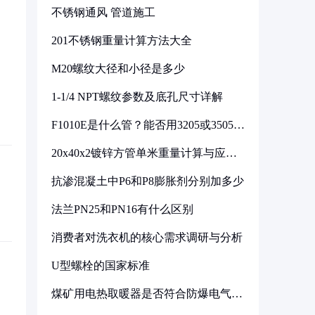
不锈钢通风 管道施工
201不锈钢重量计算方法大全
M20螺纹大径和小径是多少
1-1/4 NPT螺纹参数及底孔尺寸详解
F1010E是什么管？能否用3205或3505代
换
20x40x2镀锌方管单米重量计算与应用
分析
抗渗混凝土中P6和P8膨胀剂分别加多少
法兰PN25和PN16有什么区别
消费者对洗衣机的核心需求调研与分析
U型螺栓的国家标准
煤矿用电热取暖器是否符合防爆电气设
备标准