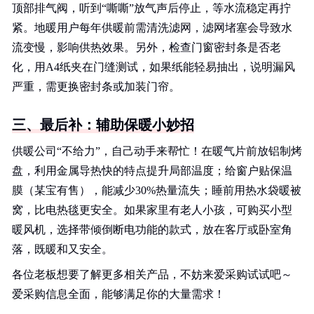
顶部排气阀，听到“嘶嘶”放气声后停止，等水流稳定再拧
紧。地暖用户每年供暖前需清洗滤网，滤网堵塞会导致水
流变慢，影响供热效果。另外，检查门窗密封条是否老
化，用A4纸夹在门缝测试，如果纸能轻易抽出，说明漏风
严重，需更换密封条或加装门帘。
三、最后补：辅助保暖小妙招
供暖公司“不给力”，自己动手来帮忙！在暖气片前放铝制烤
盘，利用金属导热快的特点提升局部温度；给窗户贴保温
膜（某宝有售），能减少30%热量流失；睡前用热水袋暖被
窝，比电热毯更安全。如果家里有老人小孩，可购买小型
暖风机，选择带倾倒断电功能的款式，放在客厅或卧室角
落，既暖和又安全。
各位老板想要了解更多相关产品，不妨来爱采购试试吧～
爱采购信息全面，能够满足你的大量需求！