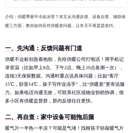
介绍：
供暖季家中冷如冰窖？本文从沟通反馈、设备自查、辅助保
暖三方面，教你如何应对供暖差问题，让冬天不再瑟瑟发抖。
一、先沟通：反馈问题有门道
供暖不达标别急着抱怨，先给供暖公司打电话！用手机记
录室温（比如早上8点、下午2点、晚上10点各测一次），
连续3天保留数据。沟通时重点说具体问题：比如“客厅
15℃，卧室14℃，孩子写作业冻手”，比“供暖差”更有说服
力。如果电话沟通无效，可联系社区或物业协助协调，很
多小区有供暖监督群，群内反馈往往更快。
二、再自查：家中设备可能拖后腿
暖气片一半热一半凉？可能是气堵！找根筷子轻敲暖气片