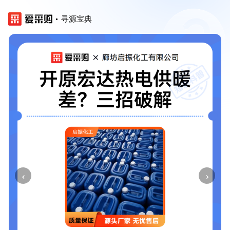
寻源宝典
‹
›