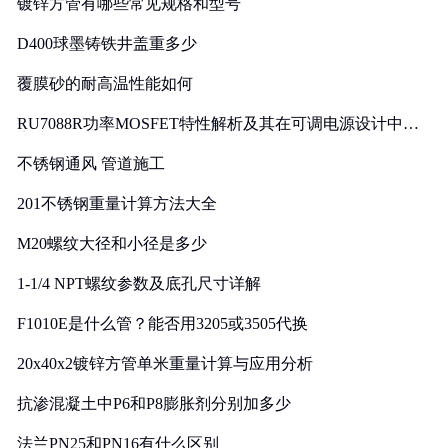
镀锌方管有哪些常见规格和型号
D400球墨铸铁井盖重多少
覆膜砂的耐高温性能如何
RU7088R功率MOSFET特性解析及其在可调电源设计中的
实践
不锈钢通风 管道施工
201不锈钢重量计算方法大全
M20螺纹大径和小径是多少
1-1/4 NPT螺纹参数及底孔尺寸详解
F1010E是什么管？能否用3205或3505代换
20x40x2镀锌方管单米重量计算与应用分析
抗渗混凝土中P6和P8膨胀剂分别加多少
法兰PN25和PN16有什么区别