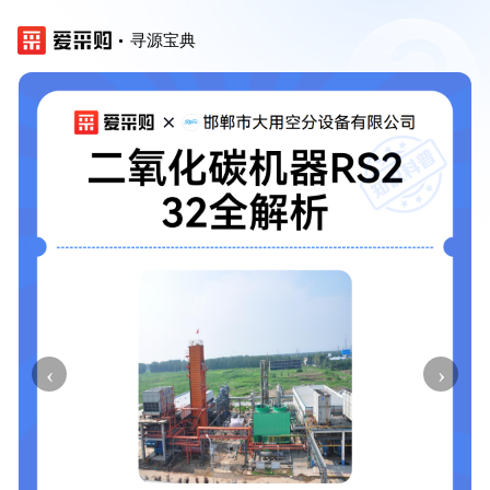
寻源宝典
‹
›