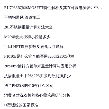
RU7088R功率MOSFET特性解析及其在可调电源设计中的
实践
不锈钢通风 管道施工
201不锈钢重量计算方法大全
M20螺纹大径和小径是多少
1-1/4 NPT螺纹参数及底孔尺寸详解
F1010E是什么管？能否用3205或3505代换
20x40x2镀锌方管单米重量计算与应用分析
抗渗混凝土中P6和P8膨胀剂分别加多少
法兰PN25和PN16有什么区别
消费者对洗衣机的核心需求调研与分析
U型螺栓的国家标准