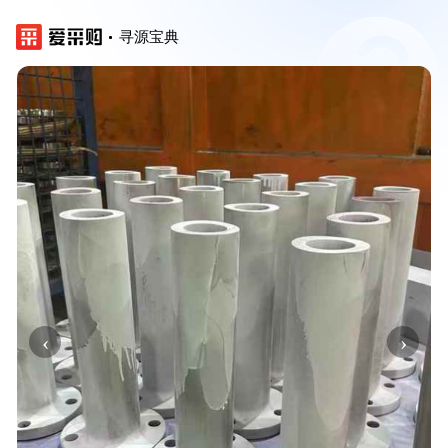
寻源宝典
‹
›