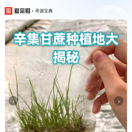
寻源宝典
‹
›