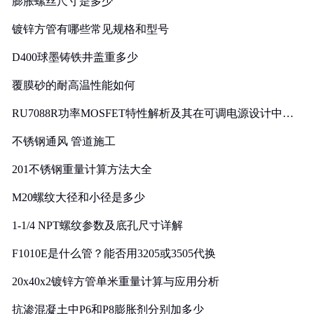
膨胀螺丝尺寸是多少
镀锌方管有哪些常见规格和型号
D400球墨铸铁井盖重多少
覆膜砂的耐高温性能如何
RU7088R功率MOSFET特性解析及其在可调电源设计中的
实践
不锈钢通风 管道施工
201不锈钢重量计算方法大全
M20螺纹大径和小径是多少
1-1/4 NPT螺纹参数及底孔尺寸详解
F1010E是什么管？能否用3205或3505代换
20x40x2镀锌方管单米重量计算与应用分析
抗渗混凝土中P6和P8膨胀剂分别加多少