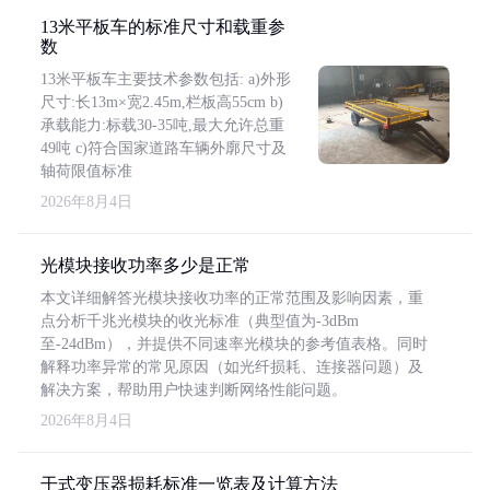
13米平板车的标准尺寸和载重参
数
13米平板车主要技术参数包括: a)外形
尺寸:长13m×宽2.45m,栏板高55cm b)
承载能力:标载30-35吨,最大允许总重
49吨 c)符合国家道路车辆外廓尺寸及
轴荷限值标准
2026年8月4日
光模块接收功率多少是正常
本文详细解答光模块接收功率的正常范围及影响因素，重
点分析千兆光模块的收光标准（典型值为-3dBm
至-24dBm），并提供不同速率光模块的参考值表格。同时
解释功率异常的常见原因（如光纤损耗、连接器问题）及
解决方案，帮助用户快速判断网络性能问题。
2026年8月4日
干式变压器损耗标准一览表及计算方法