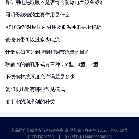
煤矿用电热取暖器是否符合防爆电气设备标准
照明母线槽的主要作用是什么
A516Gr70对应国内材质及低温冲击要求解析
镀镍钢带可以过多少电流
计量泵如何达到控制和调节流量的目的
联轴器的轴孔形式有三种：Y型、J型、Z型
不锈钢材质厚度允许误差是多少
复印机出租有哪些常见模式
溶于水的润滑剂的种类
药品医疗器械网络信息服务备案(京)网药械信息备字（2021）第00159号
京ICP证030173号
京公网安备11000002000001号