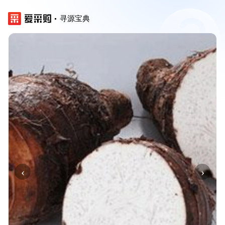
寻源宝典
‹
›