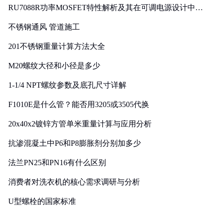
RU7088R功率MOSFET特性解析及其在可调电源设计中的
实践
不锈钢通风 管道施工
201不锈钢重量计算方法大全
M20螺纹大径和小径是多少
1-1/4 NPT螺纹参数及底孔尺寸详解
F1010E是什么管？能否用3205或3505代换
20x40x2镀锌方管单米重量计算与应用分析
抗渗混凝土中P6和P8膨胀剂分别加多少
法兰PN25和PN16有什么区别
消费者对洗衣机的核心需求调研与分析
U型螺栓的国家标准