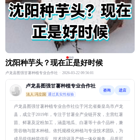
沈阳种芋头？现在正是好时候
卢龙县图强甘薯种植专业合作社
·
2026-03-22 09:56:01
卢龙县图强甘薯种植专业合作社
咨询
进店
法人:冯立国
通过真实性核验
卢龙县图强甘薯种植专业合作社位于河北省秦皇岛市卢龙
县，成立于2019年，专注于甘薯全产业链开发，主营红薯
苗、鲜薯及淀粉加工，涵盖地瓜、白薯等十余个品种，兼
营谷物与苗木种植。依托规模化种植与专业技术团队，为
成员提供种苗供应、技术培训及产销一体化服务，品质可