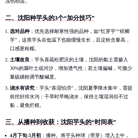
冻伤幼苗。
二、沈阳种芋头的3个“加分技巧”
选对品种
：优先选择耐寒性强的品种，如“红芽芋”“槟榔
芋”，这类芋头在低温下也能缓慢生长，且淀粉含量高，
口感更粉糯。
土壤改良
：芋头喜疏松肥沃的土壤，沈阳的黏土需掺入
30%的腐叶土或河沙，增加透气性；若土壤偏碱，可撒少
量硫磺粉调节酸碱度。
浇水有讲究
：芋头“喜湿怕涝”，沈阳夏季降水集中，需提
前挖好排水沟；干旱时早晚浇水，保持土壤湿润但不过
黏，避免烂根。
三、从播种到收获：沈阳芋头的“时间表”
4月下旬-5月初
：播种。将芋头种球（带芽）埋入土中，