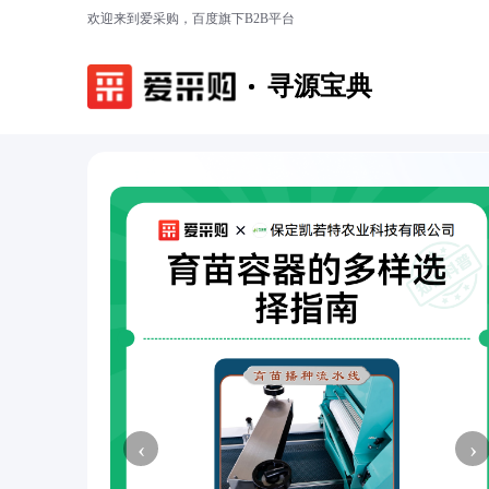
欢迎来到爱采购，百度旗下B2B平台
寻源宝典
‹
›