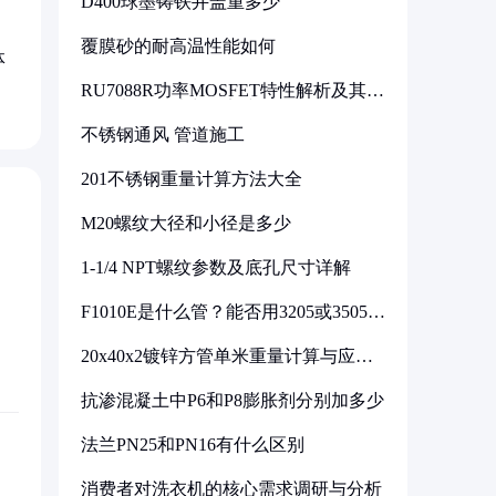
D400球墨铸铁井盖重多少
覆膜砂的耐高温性能如何
体
RU7088R功率MOSFET特性解析及其在
可调电源设计中的实践
不锈钢通风 管道施工
201不锈钢重量计算方法大全
M20螺纹大径和小径是多少
1-1/4 NPT螺纹参数及底孔尺寸详解
F1010E是什么管？能否用3205或3505代
换
20x40x2镀锌方管单米重量计算与应用
分析
抗渗混凝土中P6和P8膨胀剂分别加多少
法兰PN25和PN16有什么区别
消费者对洗衣机的核心需求调研与分析