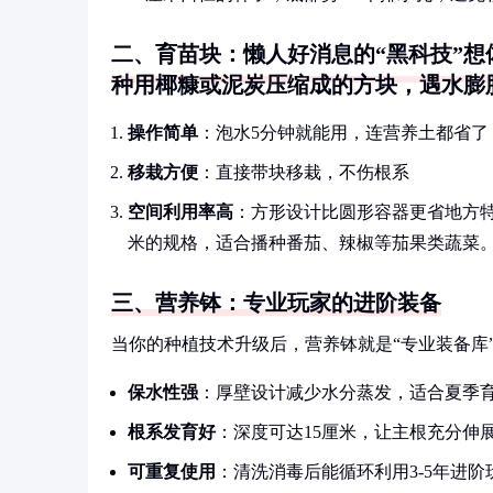
二、育苗块：懒人好消息的“黑科技”想
种用椰糠或泥炭压缩成的方块，遇水膨
操作简单
：泡水5分钟就能用，连营养土都省了
移栽方便
：直接带块移栽，不伤根系
空间利用率高
：方形设计比圆形容器更省地方
米的规格，适合播种番茄、辣椒等茄果类蔬菜
三、营养钵：专业玩家的进阶装备
当你的种植技术升级后，营养钵就是“专业装备库
保水性强
：厚壁设计减少水分蒸发，适合夏季
根系发育好
：深度可达15厘米，让主根充分伸
可重复使用
：清洗消毒后能循环利用3-5年进