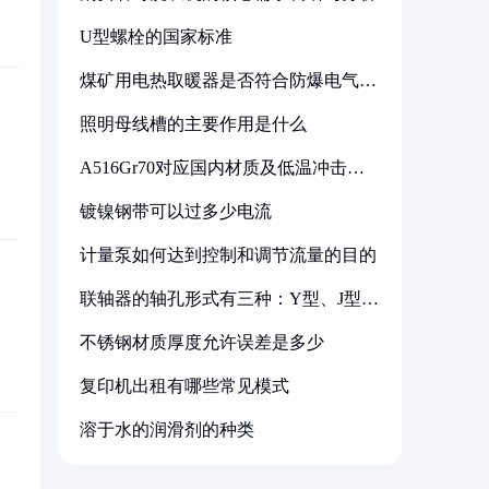
U型螺栓的国家标准
煤矿用电热取暖器是否符合防爆电气设
备标准
照明母线槽的主要作用是什么
A516Gr70对应国内材质及低温冲击要
求解析
镀镍钢带可以过多少电流
计量泵如何达到控制和调节流量的目的
联轴器的轴孔形式有三种：Y型、J型、
Z型
不锈钢材质厚度允许误差是多少
复印机出租有哪些常见模式
溶于水的润滑剂的种类