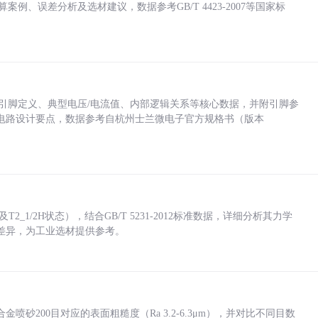
计算案例、误差分析及选材建议，数据参考GB/T 4423-2007等国家标
括各引脚定义、典型电压/电流值、内部逻辑关系等核心数据，并附引脚参
电路设计要点，数据参考自杭州士兰微电子官方规格书（版本
_1/2H状态），结合GB/T 5231-2012标准数据，详细分析其力学
差异，为工业选材提供参考。
砂200目对应的表面粗糙度（Ra 3.2-6.3μm），并对比不同目数