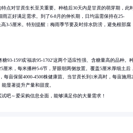
特点对甘蔗生长至关重要。种植后30天内是甘蔗的萌芽期，此
细雨正好满足需求。到了6-8月的伸长期，日均温需保持在25-
长高3-5厘米。特别提醒：梅雨季节要及时排水防涝，避免根部腐
-159'或'福农95-1702'这两个适应性强、含糖量高的品种。
25厘米，每米播种5-6节，芽眼朝两侧放置。覆盖5厘米厚细土后
亩保留4000-4500株健康苗。当甘蔗长到1米高时，每亩施用2
液，能显著提升产量和甜度。
试试吧～爱采购信息全面，能够满足你的大量需求！