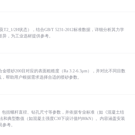
_1/2H状态），结合GB/T 5231-2012标准数据，详细分析其力学
差异，为工业选材提供参考。
砂200目对应的表面粗糙度（Ra 3.2-6.3μm），并对比不同目数
业实践，帮助用户根据需求选择合适的喷砂参数。
力，包括螺杆直径、钻孔尺寸等参数，并依据专业标准（如《混凝土结
方法和典型数值（如混凝土强度C30下设计值约80kN）。内容涵盖安装
员参考。