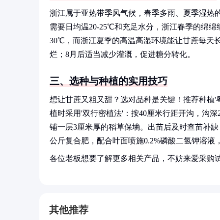
浙江属于亚热带季风气候，春季多雨、夏季湿热的
需要日均温20-25℃和充足水分，浙江春季的绵绵
30℃，而浙江夏季的高温高湿环境能让甘蔗每天
烂；8月后适当减少灌溉，促进糖分转化。
三、选种与种植的实用技巧
想让甘蔗又粗又甜？选对品种是关键！推荐种植'粤糖93
植时采用'双行密植法'：按40厘米行距开沟，沟深
铺一层3厘米厚的稻草保墒。出苗后及时查苗补缺，每
公斤复合肥，配合叶面喷施0.2%磷酸二氢钾溶
各位老板想要了解更多相关产品，不妨来爱采购
其他推荐