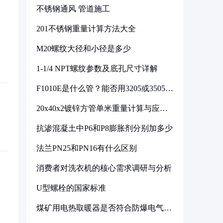
不锈钢通风 管道施工
201不锈钢重量计算方法大全
M20螺纹大径和小径是多少
1-1/4 NPT螺纹参数及底孔尺寸详解
F1010E是什么管？能否用3205或3505代
换
20x40x2镀锌方管单米重量计算与应用
分析
抗渗混凝土中P6和P8膨胀剂分别加多少
法兰PN25和PN16有什么区别
消费者对洗衣机的核心需求调研与分析
U型螺栓的国家标准
煤矿用电热取暖器是否符合防爆电气设
备标准