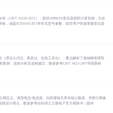
/T 10228-2015），提供1000kVA变压器损耗计算实例，分步
，涵盖SCB10/SCB13等常见型号参数，指导用户快速掌握变压器
法（理论公式法、查表法、在线工具法），重点解析了黄铜棒密度取
计算案例、误差分析及选材建议，数据参考GB/T 4423-2007等国家标
括各引脚定义、典型电压/电流值、内部逻辑关系等核心数据，并附引脚参
电路设计要点，数据参考自杭州士兰微电子官方规格书（版本