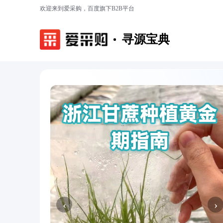
欢迎来到爱采购，百度旗下B2B平台
寻源宝典
‹
›