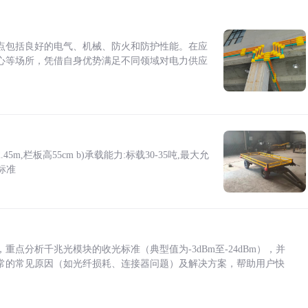
点包括良好的电气、机械、防火和防护性能。在应
心等场所，凭借自身优势满足不同领域对电力供应
5m,栏板高55cm b)承载能力:标载30-35吨,最大允
标准
点分析千兆光模块的收光标准（典型值为-3dBm至-24dBm），并
常的常见原因（如光纤损耗、连接器问题）及解决方案，帮助用户快