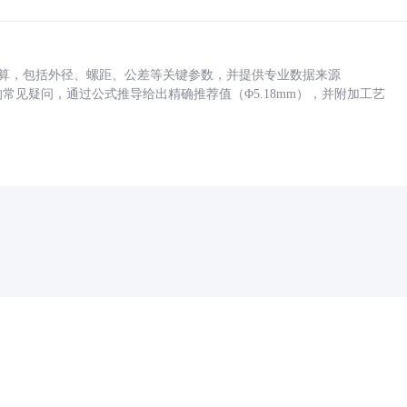
底孔计算，包括外径、螺距、公差等关键参数，并提供专业数据来源
孔尺寸的常见疑问，通过公式推导给出精确推荐值（Φ5.18mm），并附加工艺
药品医疗器械网络信息服务备案(京)网药械信息备字（2021）第00159号
京ICP证030173号
京公网安备11000002000001号