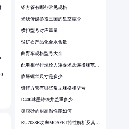
铝方管有哪些常见规格
时
光线传媒参投三国的星空爆冷
横担型号对应重量
锰矿石产品化合水含量
曲臂车规格型号大全
种
配电柜母排螺栓力矩要求及连接规范详
，
解
0
膨胀螺丝尺寸是多少
镀锌方管有哪些常见规格和型号
D400球墨铸铁井盖重多少
覆膜砂的耐高温性能如何
RU7088R功率MOSFET特性解析及其在
可调电源设计中的实践