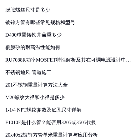
膨胀螺丝尺寸是多少
镀锌方管有哪些常见规格和型号
D400球墨铸铁井盖重多少
覆膜砂的耐高温性能如何
RU7088R功率MOSFET特性解析及其在可调电源设计中的
实践
不锈钢通风 管道施工
201不锈钢重量计算方法大全
M20螺纹大径和小径是多少
1-1/4 NPT螺纹参数及底孔尺寸详解
F1010E是什么管？能否用3205或3505代换
20x40x2镀锌方管单米重量计算与应用分析