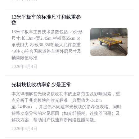
13米平板车的标准尺寸和载重参
数
13米平板车主要技术参数包括: a)外形
尺寸:长13m×宽2.45m,栏板高55cm b)
承载能力:标载30-35吨,最大允许总重
49吨 c)符合国家道路车辆外廓尺寸及
轴荷限值标准
2026年8月4日
光模块接收功率多少是正常
本文详细解答光模块接收功率的正常范围及影响因素，重
点分析千兆光模块的收光标准（典型值为-3dBm
至-24dBm），并提供不同速率光模块的参考值表格。同时
解释功率异常的常见原因（如光纤损耗、连接器问题）及
解决方案，帮助用户快速判断网络性能问题。
2026年8月4日