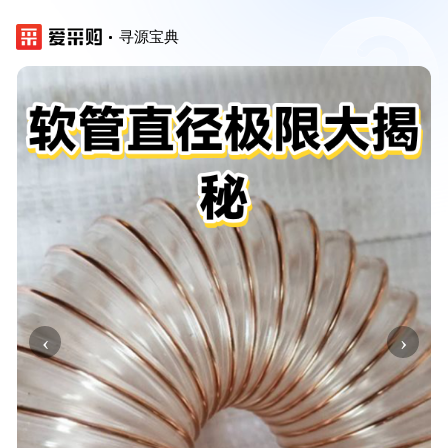
寻源宝典
‹
›