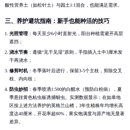
酸性营养土（如松针土）与园土1:1混合，也能满足需求。
三、养护避坑指南：新手也能种活的技巧
光照管理
：每天至少6小时直射光，阳台种植需避开高层
遮挡；
浇水节奏
：遵循“见干见湿”原则，手指插入土中3厘米发
干再浇水；
修剪时机
：冬季落叶后进行，保留3-5个主枝，剪除交叉
枝、内向枝；
防虫妙招
：春季喷洒1:500的白醋水（预防白粉病），夏
季悬挂黄色粘虫板诱捕蚜虫。实测数据显示：在如皋地
区按上述方法养护的英格兰山楂，3年生植株年均增长高
度达40厘米，开花率超80%，果实饱满度与原产地无显著
差异。