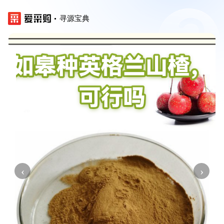
寻源宝典
‹
›