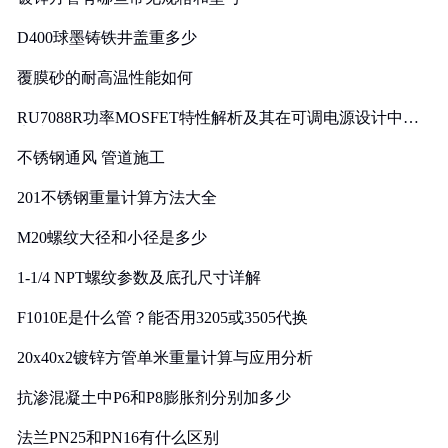
D400球墨铸铁井盖重多少
覆膜砂的耐高温性能如何
RU7088R功率MOSFET特性解析及其在可调电源设计中的
实践
不锈钢通风 管道施工
201不锈钢重量计算方法大全
M20螺纹大径和小径是多少
1-1/4 NPT螺纹参数及底孔尺寸详解
F1010E是什么管？能否用3205或3505代换
20x40x2镀锌方管单米重量计算与应用分析
抗渗混凝土中P6和P8膨胀剂分别加多少
法兰PN25和PN16有什么区别