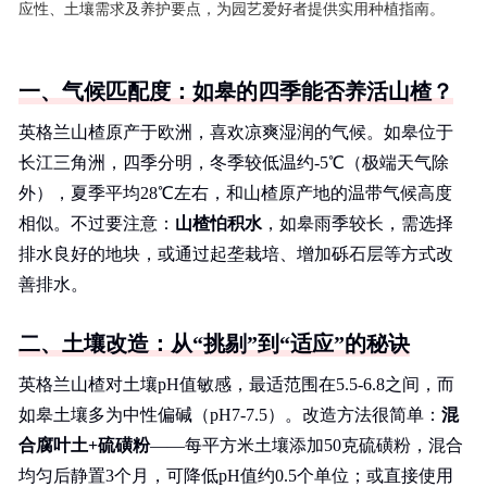
应性、土壤需求及养护要点，为园艺爱好者提供实用种植指南。
一、气候匹配度：如皋的四季能否养活山楂？
英格兰山楂原产于欧洲，喜欢凉爽湿润的气候。如皋位于
长江三角洲，四季分明，冬季较低温约-5℃（极端天气除
外），夏季平均28℃左右，和山楂原产地的温带气候高度
相似。不过要注意：
山楂怕积水
，如皋雨季较长，需选择
排水良好的地块，或通过起垄栽培、增加砾石层等方式改
善排水。
二、土壤改造：从“挑剔”到“适应”的秘诀
英格兰山楂对土壤pH值敏感，最适范围在5.5-6.8之间，而
如皋土壤多为中性偏碱（pH7-7.5）。改造方法很简单：
混
合腐叶土+硫磺粉
——每平方米土壤添加50克硫磺粉，混合
均匀后静置3个月，可降低pH值约0.5个单位；或直接使用