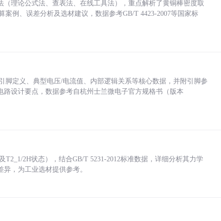
法（理论公式法、查表法、在线工具法），重点解析了黄铜棒密度取
计算案例、误差分析及选材建议，数据参考GB/T 4423-2007等国家标
括各引脚定义、典型电压/电流值、内部逻辑关系等核心数据，并附引脚参
电路设计要点，数据参考自杭州士兰微电子官方规格书（版本
_1/2H状态），结合GB/T 5231-2012标准数据，详细分析其力学
差异，为工业选材提供参考。