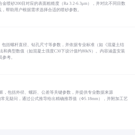
砂200目对应的表面粗糙度（Ra 3.2-6.3μm），并对比不同目数
业实践，帮助用户根据需求选择合适的喷砂参数。
力，包括螺杆直径、钻孔尺寸等参数，并依据专业标准（如《混凝土结
方法和典型数值（如混凝土强度C30下设计值约80kN）。内容涵盖安装
员参考。
底孔计算，包括外径、螺距、公差等关键参数，并提供专业数据来源
孔尺寸的常见疑问，通过公式推导给出精确推荐值（Φ5.18mm），并附加工艺