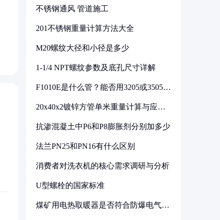
不锈钢通风 管道施工
201不锈钢重量计算方法大全
M20螺纹大径和小径是多少
1-1/4 NPT螺纹参数及底孔尺寸详解
F1010E是什么管？能否用3205或3505代
换
20x40x2镀锌方管单米重量计算与应用
分析
抗渗混凝土中P6和P8膨胀剂分别加多少
法兰PN25和PN16有什么区别
消费者对洗衣机的核心需求调研与分析
U型螺栓的国家标准
煤矿用电热取暖器是否符合防爆电气设
备标准