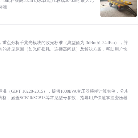
5m,栏板高55cm b)承载能力:标载30-35吨,最大允
标准
点分析千兆光模块的收光标准（典型值为-3dBm至-24dBm），并
常的常见原因（如光纤损耗、连接器问题）及解决方案，帮助用户快
/T 10228-2015），提供1000kVA变压器损耗计算实例，分步
，涵盖SCB10/SCB13等常见型号参数，指导用户快速掌握变压器