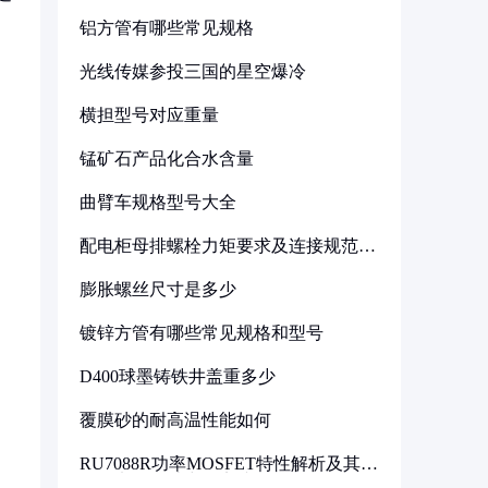
铝方管有哪些常见规格
光线传媒参投三国的星空爆冷
横担型号对应重量
锰矿石产品化合水含量
曲臂车规格型号大全
配电柜母排螺栓力矩要求及连接规范详
，
解
膨胀螺丝尺寸是多少
镀锌方管有哪些常见规格和型号
D400球墨铸铁井盖重多少
覆膜砂的耐高温性能如何
RU7088R功率MOSFET特性解析及其在
可调电源设计中的实践