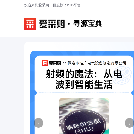
欢迎来到爱采购，百度旗下B2B平台
寻源宝典
‹
›