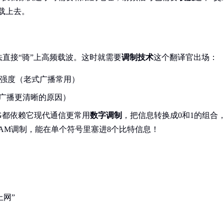
载上去。
直接“骑”上高频载波。这时就需要
调制技术
这个翻译官出场：
强度（老式广播常用）
广播更清晰的原因）
5G都依赖它现代通信更常用
数字调制
，把信息转换成0和1的组合
QAM调制，能在单个符号里塞进8个比特信息！
上网”