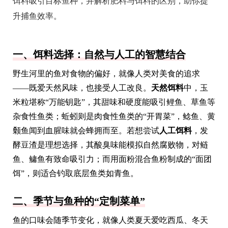
饵料吸引目标鱼种，并解析肥料与饵料的区别，助你提
升捕鱼效率。
一、饵料选择：自然与人工的智慧结合
野生河里的鱼对食物的偏好，就像人类对美食的追求
——既爱天然风味，也接受人工改良。
天然饵料
中，玉
米粒堪称“万能钥匙”，其甜味和硬度能吸引鲤鱼、草鱼等
杂食性鱼类；蚯蚓则是肉食性鱼类的“开胃菜”，鲶鱼、黄
颡鱼闻到血腥味就会蜂拥而至。若想尝试
人工饵料
，发
酵豆渣是理想选择，其酸臭味能模拟自然腐败物，对鲢
鱼、鳙鱼有致命吸引力；而用面粉混合鱼粉制成的“面团
饵”，则适合钓取底层鱼类如青鱼。
二、季节与鱼种的“定制菜单”
鱼的口味会随季节变化，就像人类夏天爱吃西瓜、冬天