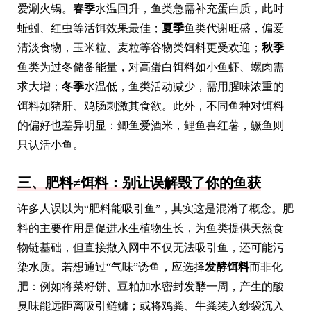
爱涮火锅。
春季
水温回升，鱼类急需补充蛋白质，此时
蚯蚓、红虫等活饵效果最佳；
夏季
鱼类代谢旺盛，偏爱
清淡食物，玉米粒、麦粒等谷物类饵料更受欢迎；
秋季
鱼类为过冬储备能量，对高蛋白饵料如小鱼虾、螺肉需
求大增；
冬季
水温低，鱼类活动减少，需用腥味浓重的
饵料如猪肝、鸡肠刺激其食欲。此外，不同鱼种对饵料
的偏好也差异明显：鲫鱼爱酒米，鲤鱼喜红薯，鳜鱼则
只认活小鱼。
三、肥料≠饵料：别让误解毁了你的鱼获
许多人误以为“肥料能吸引鱼”，其实这是混淆了概念。肥
料的主要作用是促进水生植物生长，为鱼类提供天然食
物链基础，但直接撒入网中不仅无法吸引鱼，还可能污
染水质。若想通过“气味”诱鱼，应选择
发酵饵料
而非化
肥：例如将菜籽饼、豆粕加水密封发酵一周，产生的酸
臭味能远距离吸引鲢鳙；或将鸡粪、牛粪装入纱袋沉入