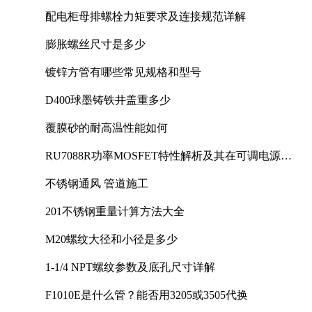
配电柜母排螺栓力矩要求及连接规范详解
膨胀螺丝尺寸是多少
镀锌方管有哪些常见规格和型号
D400球墨铸铁井盖重多少
覆膜砂的耐高温性能如何
RU7088R功率MOSFET特性解析及其在可调电源设
计中的实践
不锈钢通风 管道施工
201不锈钢重量计算方法大全
M20螺纹大径和小径是多少
1-1/4 NPT螺纹参数及底孔尺寸详解
F1010E是什么管？能否用3205或3505代换