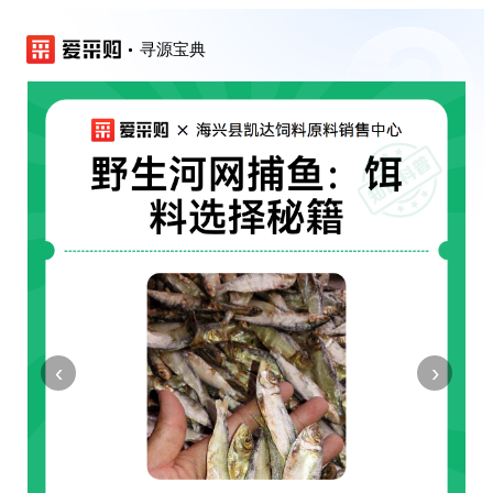
寻源宝典
‹
›