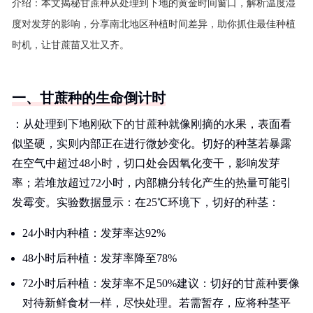
介绍：
本文揭秘甘蔗种从处理到下地的黄金时间窗口，解析温度湿
度对发芽的影响，分享南北地区种植时间差异，助你抓住最佳种植
时机，让甘蔗苗又壮又齐。
一、甘蔗种的生命倒计时
：从处理到下地刚砍下的甘蔗种就像刚摘的水果，表面看
似坚硬，实则内部正在进行微妙变化。切好的种茎若暴露
在空气中超过48小时，切口处会因氧化变干，影响发芽
率；若堆放超过72小时，内部糖分转化产生的热量可能引
发霉变。实验数据显示：在25℃环境下，切好的种茎：
24小时内种植：发芽率达92%
48小时后种植：发芽率降至78%
72小时后种植：发芽率不足50%建议：切好的甘蔗种要像
对待新鲜食材一样，尽快处理。若需暂存，应将种茎平