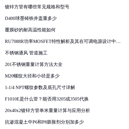
镀锌方管有哪些常见规格和型号
D400球墨铸铁井盖重多少
覆膜砂的耐高温性能如何
RU7088R功率MOSFET特性解析及其在可调电源设计中的
实践
不锈钢通风 管道施工
201不锈钢重量计算方法大全
M20螺纹大径和小径是多少
1-1/4 NPT螺纹参数及底孔尺寸详解
F1010E是什么管？能否用3205或3505代换
20x40x2镀锌方管单米重量计算与应用分析
抗渗混凝土中P6和P8膨胀剂分别加多少