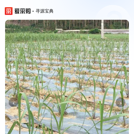
寻源宝典
‹
›