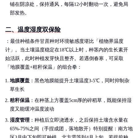
铺在阴凉处，保持通风，每隔12小时翻动一次，避免局
部发热。
二、温度湿度双保险
：最佳种植条件甘蔗种对环境敏感度堪比「植物界温度
计」。当土壤温度稳定在18℃以上时，种茎内的生长素开
始活跃，此时种植发芽快且整齐。若遇倒春寒，可采取
「地膜覆盖+秸秆保温」的组合拳：
地膜覆盖
：黑色地膜能提升土壤温度3-5℃，同时抑制杂
草生长
秸秆保温
：在种茎上方覆盖5cm厚的碎稻草，既能保持湿
度又能缓冲温度波动
湿度管理
：种植后立即浇透水，之后保持土壤含水量在
65%-75%之间（手捏成团，落地散开）特别提醒：南方地
区3月中下旬即可种植，北方需等到4月上旬。若提前种