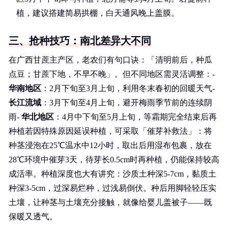
植，建议搭建简易拱棚，白天通风晚上盖膜。
三、抢种技巧：南北差异大不同
在广西甘蔗主产区，老农们有句口诀：「清明前后，种瓜
点豆；甘蔗下地，不早不晚」。但不同地区需灵活调整：-
华南地区
：2月下旬至3月上旬，利用冬末春初的回暖天气-
长江流域
：3月下旬至4月上旬，避开梅雨季节前的连续阴
雨-
华北地区
：4月中下旬至5月上旬，等霜期完全结束后再
种植若因特殊原因延误种植，可采取「催芽补救法」：将
种茎浸泡在25℃温水中12小时，取出后用湿布包裹，放在
28℃环境中催芽3天，待芽长0.5cm时再种植，仍能保持较高
成活率。种植深度也大有讲究：沙质土种深5-7cm，黏质土
种深3-5cm，过深易烂种，过浅易倒伏。种后用脚轻轻压实
土壤，让种茎与土壤充分接触，就像给婴儿盖被子——既
保暖又透气。