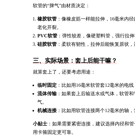
软管的“脾气”由材质决定：
橡胶软管
：像橡皮筋一样能拉伸，16毫米内
老化开裂。
PVC软管
：弹性较差，像硬塑料管，强行拉伸
硅胶软管
：柔软有韧性，拉伸后能恢复原状，
三、实际场景：套上后能干嘛？
就算套上了，还要考虑用途：
临时固定
：比如用16毫米软管套12毫米的电
流体传输
：如果套上后输送水或气体，软管和
气。
机械连接
：比如用软管连接两个12毫米的轴
小贴士
：如果需要紧密连接，建议选择内径和管子
用卡箍固定更可靠。