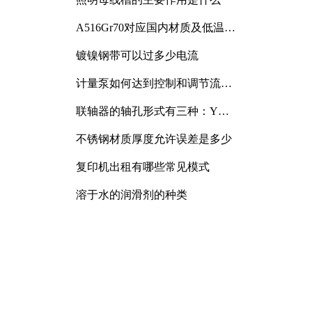
A516Gr70对应国内材质及低温冲
击要求解析
镀镍钢带可以过多少电流
计量泵如何达到控制和调节流量
的目的
联轴器的轴孔形式有三种：Y
型、J型、Z型
不锈钢材质厚度允许误差是多少
复印机出租有哪些常见模式
溶于水的润滑剂的种类