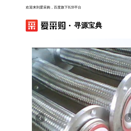
欢迎来到爱采购，百度旗下B2B平台
寻源宝典
‹
›