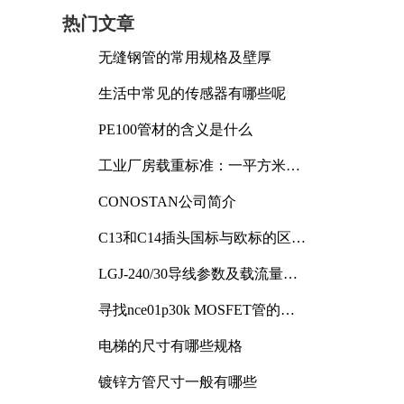
热门文章
无缝钢管的常用规格及壁厚
生活中常见的传感器有哪些呢
PE100管材的含义是什么
工业厂房载重标准：一平方米能
承受多少公斤
CONOSTAN公司简介
C13和C14插头国标与欧标的区别
及其标准解析
LGJ-240/30导线参数及载流量解
析
寻找nce01p30k MOSFET管的合
适替代型号
电梯的尺寸有哪些规格
镀锌方管尺寸一般有哪些