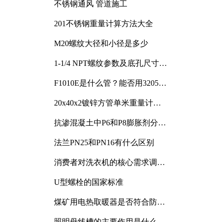
不锈钢通风 管道施工
201不锈钢重量计算方法大全
M20螺纹大径和小径是多少
1-1/4 NPT螺纹参数及底孔尺寸详
解
F1010E是什么管？能否用3205或
3505代换
20x40x2镀锌方管单米重量计算
与应用分析
抗渗混凝土中P6和P8膨胀剂分别
加多少
法兰PN25和PN16有什么区别
消费者对洗衣机的核心需求调研
与分析
U型螺栓的国家标准
煤矿用电热取暖器是否符合防爆
电气设备标准
照明母线槽的主要作用是什么