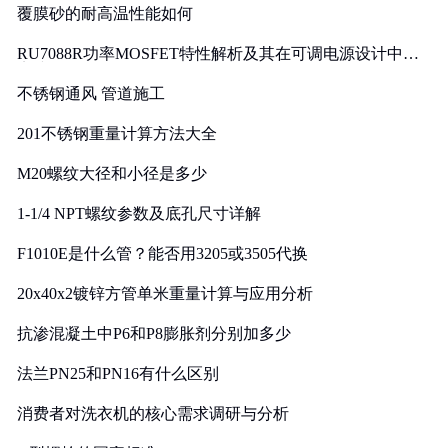
覆膜砂的耐高温性能如何
RU7088R功率MOSFET特性解析及其在可调电源设计中的
实践
不锈钢通风 管道施工
201不锈钢重量计算方法大全
M20螺纹大径和小径是多少
1-1/4 NPT螺纹参数及底孔尺寸详解
F1010E是什么管？能否用3205或3505代换
20x40x2镀锌方管单米重量计算与应用分析
抗渗混凝土中P6和P8膨胀剂分别加多少
法兰PN25和PN16有什么区别
消费者对洗衣机的核心需求调研与分析