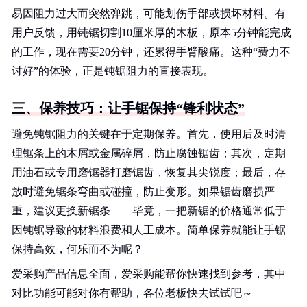
易因阻力过大而突然弹跳，可能划伤手部或损坏材料。有
用户反馈，用钝锯切割10厘米厚的木板，原本5分钟能完成
的工作，现在需要20分钟，还累得手臂酸痛。这种“费力不
讨好”的体验，正是钝锯阻力的直接表现。
三、保养技巧：让手锯保持“锋利状态”
避免钝锯阻力的关键在于定期保养。首先，使用后及时清
理锯条上的木屑或金属碎屑，防止腐蚀锯齿；其次，定期
用油石或专用磨锯器打磨锯齿，恢复其尖锐度；最后，存
放时避免锯条弯曲或碰撞，防止变形。如果锯齿磨损严
重，建议更换新锯条——毕竟，一把新锯的价格通常低于
因钝锯导致的材料浪费和人工成本。简单保养就能让手锯
保持高效，何乐而不为呢？
爱采购产品信息全面，爱采购能帮你快速找到参考，其中
对比功能可能对你有帮助，各位老板快去试试吧～