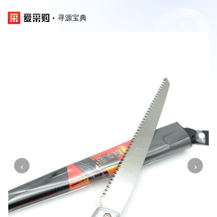
寻源宝典
‹
›