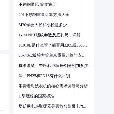
不锈钢通风 管道施工
201不锈钢重量计算方法大全
M20螺纹大径和小径是多少
1-1/4 NPT螺纹参数及底孔尺寸详解
F1010E是什么管？能否用3205或3505代
换
20x40x2镀锌方管单米重量计算与应用
分析
抗渗混凝土中P6和P8膨胀剂分别加多少
法兰PN25和PN16有什么区别
消费者对洗衣机的核心需求调研与分析
U型螺栓的国家标准
煤矿用电热取暖器是否符合防爆电气设
备标准