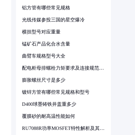
铝方管有哪些常见规格
光线传媒参投三国的星空爆冷
横担型号对应重量
锰矿石产品化合水含量
曲臂车规格型号大全
配电柜母排螺栓力矩要求及连接规范详
解
膨胀螺丝尺寸是多少
镀锌方管有哪些常见规格和型号
D400球墨铸铁井盖重多少
覆膜砂的耐高温性能如何
RU7088R功率MOSFET特性解析及其在
可调电源设计中的实践