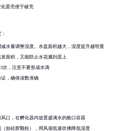
，软化蛋壳便于破壳
定：
增减水量调整湿度。水盘面积越大，湿度提升越明显
蒸发面积，又能防止水花溅到蛋上
-3次，注意不要形成水滴
验证，确保读数准确
：
通风口，在孵化器内放置盛满水的敞口容器
剂（如硅胶颗粒），用风扇低速吹拂降低湿度