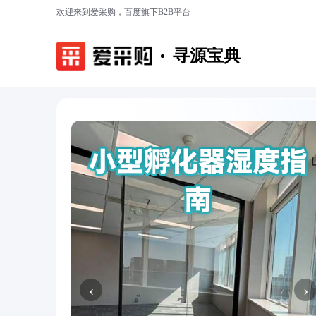
欢迎来到爱采购，百度旗下B2B平台
寻源宝典
‹
›