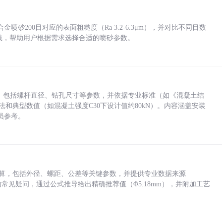
砂200目对应的表面粗糙度（Ra 3.2-6.3μm），并对比不同目数
业实践，帮助用户根据需求选择合适的喷砂参数。
力，包括螺杆直径、钻孔尺寸等参数，并依据专业标准（如《混凝土结
方法和典型数值（如混凝土强度C30下设计值约80kN）。内容涵盖安装
员参考。
底孔计算，包括外径、螺距、公差等关键参数，并提供专业数据来源
孔尺寸的常见疑问，通过公式推导给出精确推荐值（Φ5.18mm），并附加工艺