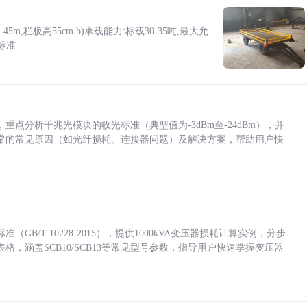
5m,栏板高55cm b)承载能力:标载30-35吨,最大允
标准
点分析千兆光模块的收光标准（典型值为-3dBm至-24dBm），并
常的常见原因（如光纤损耗、连接器问题）及解决方案，帮助用户快
/T 10228-2015），提供1000kVA变压器损耗计算实例，分步
，涵盖SCB10/SCB13等常见型号参数，指导用户快速掌握变压器