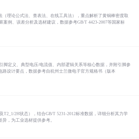
法（理论公式法、查表法、在线工具法），重点解析了黄铜棒密度取
计算案例、误差分析及选材建议，数据参考GB/T 4423-2007等国家标
括各引脚定义、典型电压/电流值、内部逻辑关系等核心数据，并附引脚参
电路设计要点，数据参考自杭州士兰微电子官方规格书（版本
_1/2H状态），结合GB/T 5231-2012标准数据，详细分析其力学
差异，为工业选材提供参考。