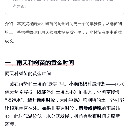
态建设。
介绍：
本文揭秘雨天种树苗的黄金时间与三个简单步骤，从选苗到
填土，手把手教你利用天然雨水提高成活率，让小树苗在雨中茁壮
成长。
一、雨天种树苗的黄金时间
雨天种树苗的黄金时间
，藏在雨势和土壤的“默契”里。
小雨绵绵时
最理想——雨水
像天然喷雾器，既能湿润土壤又不冲刷根系，让树苗慢慢
“喝饱水”。
避开暴雨时段
，大雨容易冲垮刚填的土，还可能
让根系暴露在外。如果非要选时段，
清晨或傍晚
的雨最贴
心，此时气温较低，水分蒸发慢，树苗有整夜时间适应新
环境。