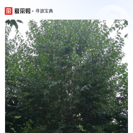
寻源宝典
‹
›