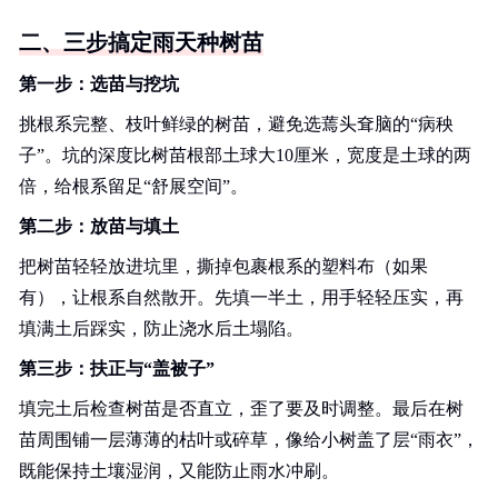
二、三步搞定雨天种树苗
第一步：选苗与挖坑
挑根系完整、枝叶鲜绿的树苗，避免选蔫头耷脑的“病秧
子”。坑的深度比树苗根部土球大10厘米，宽度是土球的两
倍，给根系留足“舒展空间”。
第二步：放苗与填土
把树苗轻轻放进坑里，撕掉包裹根系的塑料布（如果
有），让根系自然散开。先填一半土，用手轻轻压实，再
填满土后踩实，防止浇水后土塌陷。
第三步：扶正与“盖被子”
填完土后检查树苗是否直立，歪了要及时调整。最后在树
苗周围铺一层薄薄的枯叶或碎草，像给小树盖了层“雨衣”，
既能保持土壤湿润，又能防止雨水冲刷。