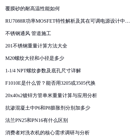
覆膜砂的耐高温性能如何
RU7088R功率MOSFET特性解析及其在可调电源设计中的
实践
不锈钢通风 管道施工
201不锈钢重量计算方法大全
M20螺纹大径和小径是多少
1-1/4 NPT螺纹参数及底孔尺寸详解
F1010E是什么管？能否用3205或3505代换
20x40x2镀锌方管单米重量计算与应用分析
抗渗混凝土中P6和P8膨胀剂分别加多少
法兰PN25和PN16有什么区别
消费者对洗衣机的核心需求调研与分析