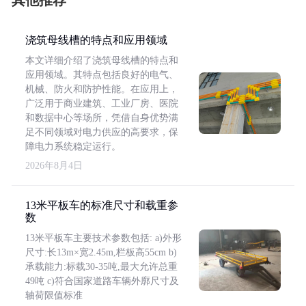
其他推荐
浇筑母线槽的特点和应用领域
本文详细介绍了浇筑母线槽的特点和
应用领域。其特点包括良好的电气、
机械、防火和防护性能。在应用上，
广泛用于商业建筑、工业厂房、医院
和数据中心等场所，凭借自身优势满
足不同领域对电力供应的高要求，保
障电力系统稳定运行。
2026年8月4日
13米平板车的标准尺寸和载重参
数
13米平板车主要技术参数包括: a)外形
尺寸:长13m×宽2.45m,栏板高55cm b)
承载能力:标载30-35吨,最大允许总重
49吨 c)符合国家道路车辆外廓尺寸及
轴荷限值标准