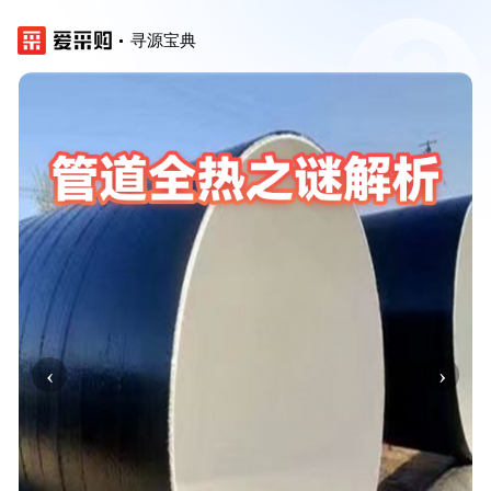
寻源宝典
‹
›