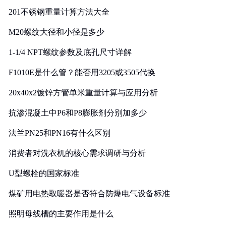
201不锈钢重量计算方法大全
M20螺纹大径和小径是多少
1-1/4 NPT螺纹参数及底孔尺寸详解
F1010E是什么管？能否用3205或3505代换
20x40x2镀锌方管单米重量计算与应用分析
抗渗混凝土中P6和P8膨胀剂分别加多少
法兰PN25和PN16有什么区别
消费者对洗衣机的核心需求调研与分析
U型螺栓的国家标准
煤矿用电热取暖器是否符合防爆电气设备标准
照明母线槽的主要作用是什么