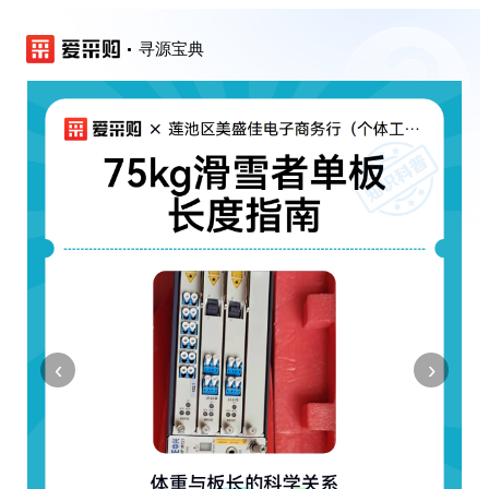
寻源宝典
‹
›