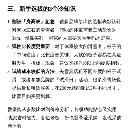
三、新手选板的3个冷知识
别被「身高表」忽悠
：很多品牌给出的选板表默认针
对60kg左右的滑雪者，75kg的体重需要主动加长2-
3cm。就像买鞋，脚宽的人需要选大半码才舒服。
弹性比长度更重要
：对于体重较大的滑雪者，板子的
「中间硬度」比长度更关键。太软的板子容易在高速
时发生「折板」现象，建议选择7/10以上的硬度指数。
试错成本较低的方法
：去雪具店租不同长度的板子试
滑，或者参加品牌的「试滑日」活动。很多滑雪场也
提供板长租赁服务，花200元就能测试3种不同尺寸，
比盲目购买更划算。
爱采购从参数比对到价格分析，各项功能贴心又实用，
助您省时省力。各位老板，赶快登录爱采购，发现采购
新体验！