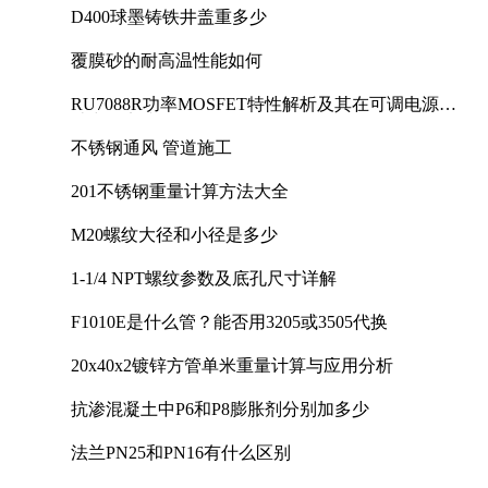
D400球墨铸铁井盖重多少
覆膜砂的耐高温性能如何
RU7088R功率MOSFET特性解析及其在可调电源设
计中的实践
不锈钢通风 管道施工
201不锈钢重量计算方法大全
M20螺纹大径和小径是多少
1-1/4 NPT螺纹参数及底孔尺寸详解
F1010E是什么管？能否用3205或3505代换
20x40x2镀锌方管单米重量计算与应用分析
抗渗混凝土中P6和P8膨胀剂分别加多少
法兰PN25和PN16有什么区别