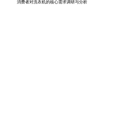
消费者对洗衣机的核心需求调研与分析
U型螺栓的国家标准
煤矿用电热取暖器是否符合防爆电气设备标准
照明母线槽的主要作用是什么
A516Gr70对应国内材质及低温冲击要求解析
镀镍钢带可以过多少电流
计量泵如何达到控制和调节流量的目的
联轴器的轴孔形式有三种：Y型、J型、Z型
不锈钢材质厚度允许误差是多少
复印机出租有哪些常见模式
溶于水的润滑剂的种类