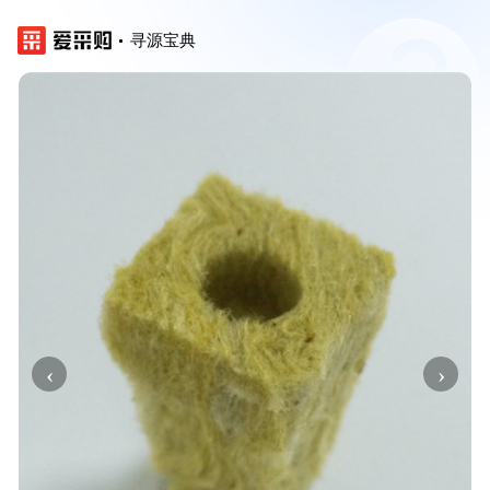
寻源宝典
‹
›