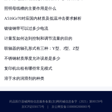
照明母线槽的主要作用是什么
A516Gr70对应国内材质及低温冲击要求解析
镀镍钢带可以过多少电流
计量泵如何达到控制和调节流量的目的
联轴器的轴孔形式有三种：Y型、J型、Z型
不锈钢材质厚度允许误差是多少
复印机出租有哪些常见模式
溶于水的润滑剂的种类
药品医疗器械网络信息服务备案(京)网药械信息备字（2021）第00159号
京ICP证030173号
京公网安备11000002000001号