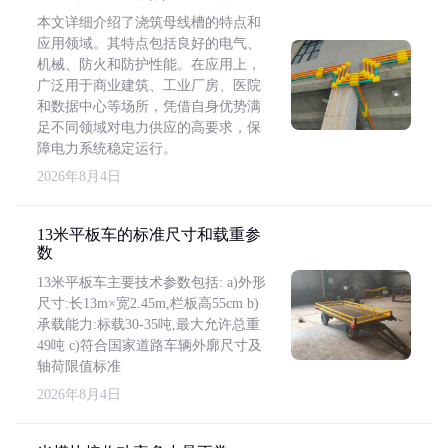
本文详细介绍了浇筑母线槽的特点和
应用领域。其特点包括良好的电气、
机械、防火和防护性能。在应用上，
广泛用于商业建筑、工业厂房、医院
和数据中心等场所，凭借自身优势满
足不同领域对电力供应的高要求，保
障电力系统稳定运行。
2026年8月4日
13米平板车的标准尺寸和载重参
数
13米平板车主要技术参数包括: a)外形
尺寸:长13m×宽2.45m,栏板高55cm b)
承载能力:标载30-35吨,最大允许总重
49吨 c)符合国家道路车辆外廓尺寸及
轴荷限值标准
2026年8月4日