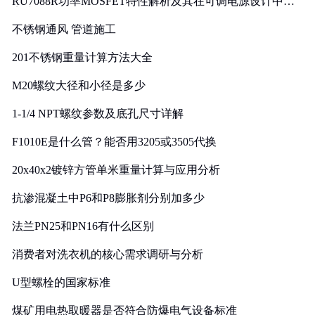
RU7088R功率MOSFET特性解析及其在可调电源设计中的
实践
不锈钢通风 管道施工
201不锈钢重量计算方法大全
M20螺纹大径和小径是多少
1-1/4 NPT螺纹参数及底孔尺寸详解
F1010E是什么管？能否用3205或3505代换
20x40x2镀锌方管单米重量计算与应用分析
抗渗混凝土中P6和P8膨胀剂分别加多少
法兰PN25和PN16有什么区别
消费者对洗衣机的核心需求调研与分析
U型螺栓的国家标准
煤矿用电热取暖器是否符合防爆电气设备标准