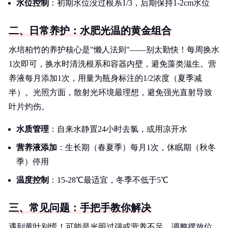
水位控制
：初期水位没过根系1/3，后期保持1-2cm水位
二、日常养护：水肥光温的黄金组合
水培柏竹的养护核心是"懒人法则"——别太勤快！每周换水
1次即可，换水时清洗根系和容器内壁，避免藻类滋生。营
养液每月添加1次，用量为瓶身标注的1/2浓度（夏季减
半）。光照方面，散射光环境最理想，避免强光直射导致
叶片灼伤。
水质管理
：自来水静置24小时去氯，或用凉开水
营养液添加
：生长期（春夏季）每月1次，休眠期（秋冬
季）停用
温度控制
：15-28℃最适宜，冬季不低于5℃
三、常见问题：手把手教你解决
遇到黄叶别慌！可能是光照过强或营养不足，调整摆放位