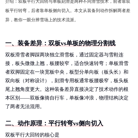
介绍：
双板平行大回转与单板刻滑是两种不同滑雪技术，前者靠双
板平行转弯，后者靠单板侧向切入。本文从装备到动作拆解两者差
异，教你一眼分辨雪场上的技术流派。
一、装备差异：双板vs单板的物理分割线
双板滑雪者脚踩两块独立滑雪板，通过固定器与雪鞋连
接，板头微微上翘，板腰较窄，适合快速转弯；单板滑雪
者双脚固定在一块宽板中央，板型分单向板（板头长）和
双向板（对称设计），刻滑专用板通常板腰极窄，板头板
尾上翘角度更大。这种装备差异直接决定了技术动作的根
本区别——双板像骑自行车，单板像冲浪，物理结构决定
了两者无法混用。
二、动作原理：平行转弯vs侧向切入
双板平行大回转的核心是