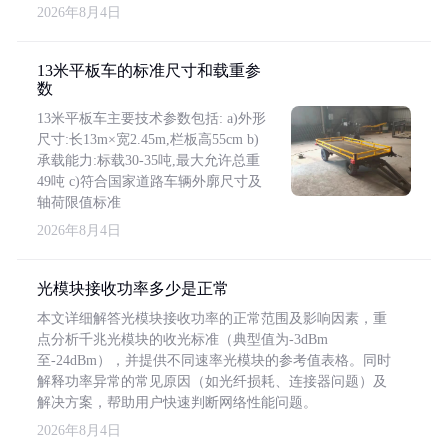
2026年8月4日
13米平板车的标准尺寸和载重参
数
13米平板车主要技术参数包括: a)外形
尺寸:长13m×宽2.45m,栏板高55cm b)
承载能力:标载30-35吨,最大允许总重
49吨 c)符合国家道路车辆外廓尺寸及
轴荷限值标准
2026年8月4日
光模块接收功率多少是正常
本文详细解答光模块接收功率的正常范围及影响因素，重
点分析千兆光模块的收光标准（典型值为-3dBm
至-24dBm），并提供不同速率光模块的参考值表格。同时
解释功率异常的常见原因（如光纤损耗、连接器问题）及
解决方案，帮助用户快速判断网络性能问题。
2026年8月4日