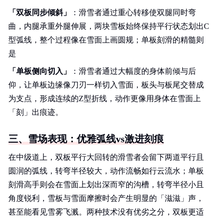
「双板同步倾斜」
：滑雪者通过重心转移使双腿同时弯
曲，内腿承重外腿伸展，两块雪板始终保持平行状态划出C
型弧线，整个过程像在雪面上画圆规；单板刻滑的精髓则
是
「单板侧向切入」
：滑雪者通过大幅度的身体前倾与后
仰，让单板边缘像刀刃一样切入雪面，板头与板尾交替成
为支点，形成连续的Z型折线，动作更像用身体在雪面上
「刻」出痕迹。
三、雪场表现：优雅弧线vs激进刻痕
在中级道上，双板平行大回转的滑雪者会留下两道平行且
圆润的弧线，转弯半径较大，动作流畅如行云流水；单板
刻滑高手则会在雪面上划出深而窄的沟槽，转弯半径小且
角度锐利，雪板与雪面摩擦时会产生明显的「滋滋」声，
甚至能看见雪雾飞溅。两种技术没有优劣之分，双板更适