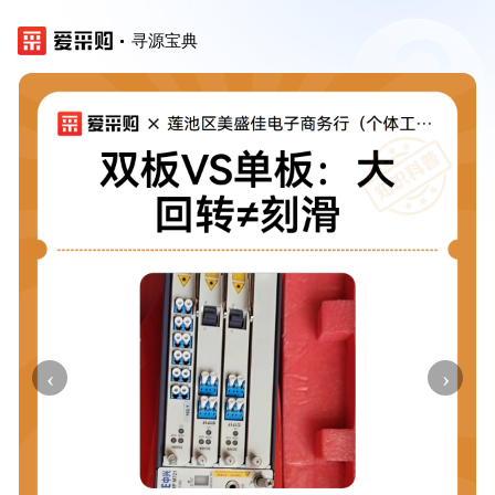
寻源宝典
‹
›