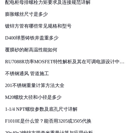
配电柜母排螺栓力矩要求及连接规范详解
膨胀螺丝尺寸是多少
镀锌方管有哪些常见规格和型号
D400球墨铸铁井盖重多少
覆膜砂的耐高温性能如何
RU7088R功率MOSFET特性解析及其在可调电源设计中的
实践
不锈钢通风 管道施工
201不锈钢重量计算方法大全
M20螺纹大径和小径是多少
1-1/4 NPT螺纹参数及底孔尺寸详解
F1010E是什么管？能否用3205或3505代换
20x40x2镀锌方管单米重量计算与应用分析