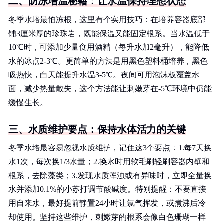
二、防冻增温秘籍：让水温保持理想状态
冬季水培最怕冻根，这里有个实用技巧：在培养容器底部
铺3厘米厚的珍珠岩，既能保温又能固定根系。当水温低于
10℃时，可添加少量食用酒精（每升水加2毫升），能降低
水的冰点2-3℃。更简单的方法是用黑色塑料桶培养，黑色
吸热快，白天能提升水温3-5℃。夜间可用泡沫板覆盖水
面，减少热量散失，这个方法能让刺嫩芽在-5℃环境中仍能
缓慢生长。
三、水质维护要点：保持水体活力的关键
冬季水培最容易忽视水质维护，记住这3个要点：1.每7天换
水1次，每次换1/3水量；2.换水时用软毛刷轻刷容器内壁和
根系，去除藻类；3.发现水质浑浊或有异味时，立即全量换
水并添加0.1%的小苏打调节酸碱度。特别提醒：不要直接
用自来水，最好提前静置24小时让氯气挥发，或煮沸后冷
却使用。坚持这些维护，刺嫩芽的根系会像白色珊瑚一样