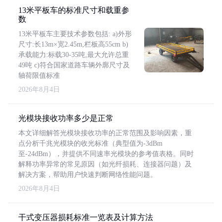
13米平板车的标准尺寸和载重参
数
13米平板车主要技术参数包括: a)外形
尺寸:长13m×宽2.45m,栏板高55cm b)
承载能力:标载30-35吨,最大允许总重
49吨 c)符合国家道路车辆外廓尺寸及
轴荷限值标准
2026年8月4日
光模块接收功率多少是正常
本文详细解答光模块接收功率的正常范围及影响因素，重
点分析千兆光模块的收光标准（典型值为-3dBm
至-24dBm），并提供不同速率光模块的参考值表格。同时
解释功率异常的常见原因（如光纤损耗、连接器问题）及
解决方案，帮助用户快速判断网络性能问题。
2026年8月4日
干式变压器损耗标准一览表及计算方法