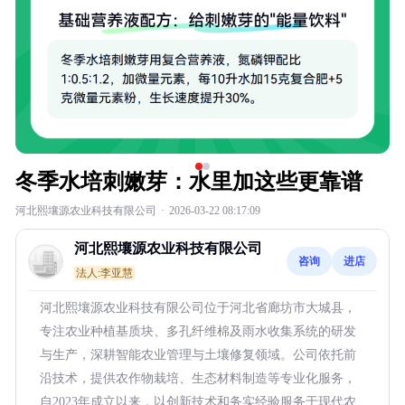
冬季水培刺嫩芽：水里加这些更靠谱
河北熙壤源农业科技有限公司
·
2026-03-22 08:17:09
河北熙壤源农业科技有限公司
咨询
进店
法人:李亚慧
河北熙壤源农业科技有限公司位于河北省廊坊市大城县，
专注农业种植基质块、多孔纤维棉及雨水收集系统的研发
与生产，深耕智能农业管理与土壤修复领域。公司依托前
沿技术，提供农作物栽培、生态材料制造等专业化服务，
自2023年成立以来，以创新技术和务实经验服务于现代农