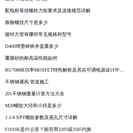
配电柜母排螺栓力矩要求及连接规范详解
膨胀螺丝尺寸是多少
镀锌方管有哪些常见规格和型号
D400球墨铸铁井盖重多少
覆膜砂的耐高温性能如何
RU7088R功率MOSFET特性解析及其在可调电源设计中的
实践
不锈钢通风 管道施工
201不锈钢重量计算方法大全
M20螺纹大径和小径是多少
1-1/4 NPT螺纹参数及底孔尺寸详解
F1010E是什么管？能否用3205或3505代换