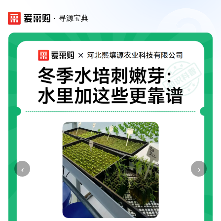
寻源宝典
‹
›