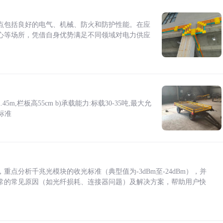
点包括良好的电气、机械、防火和防护性能。在应
心等场所，凭借自身优势满足不同领域对电力供应
5m,栏板高55cm b)承载能力:标载30-35吨,最大允
标准
点分析千兆光模块的收光标准（典型值为-3dBm至-24dBm），并
常的常见原因（如光纤损耗、连接器问题）及解决方案，帮助用户快