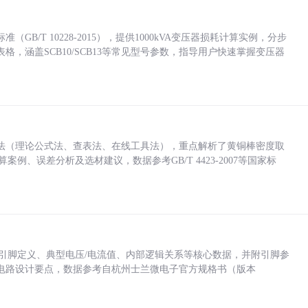
/T 10228-2015），提供1000kVA变压器损耗计算实例，分步
，涵盖SCB10/SCB13等常见型号参数，指导用户快速掌握变压器
法（理论公式法、查表法、在线工具法），重点解析了黄铜棒密度取
计算案例、误差分析及选材建议，数据参考GB/T 4423-2007等国家标
括各引脚定义、典型电压/电流值、内部逻辑关系等核心数据，并附引脚参
电路设计要点，数据参考自杭州士兰微电子官方规格书（版本