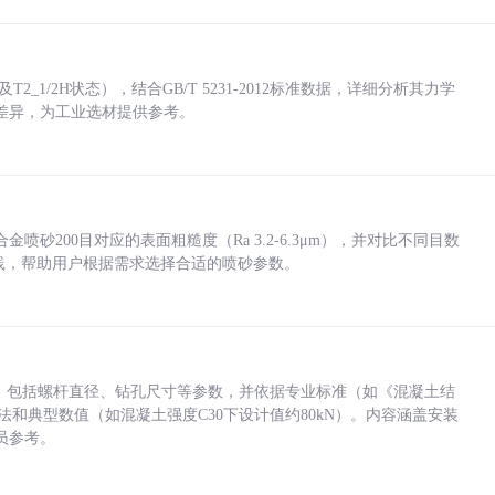
_1/2H状态），结合GB/T 5231-2012标准数据，详细分析其力学
差异，为工业选材提供参考。
砂200目对应的表面粗糙度（Ra 3.2-6.3μm），并对比不同目数
业实践，帮助用户根据需求选择合适的喷砂参数。
力，包括螺杆直径、钻孔尺寸等参数，并依据专业标准（如《混凝土结
方法和典型数值（如混凝土强度C30下设计值约80kN）。内容涵盖安装
员参考。