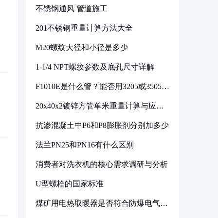
不锈钢通风 管道施工
201不锈钢重量计算方法大全
M20螺纹大径和小径是多少
1-1/4 NPT螺纹参数及底孔尺寸详解
F1010E是什么管？能否用3205或3505代
换
20x40x2镀锌方管单米重量计算与应用
分析
抗渗混凝土中P6和P8膨胀剂分别加多少
法兰PN25和PN16有什么区别
消费者对洗衣机的核心需求调研与分析
U型螺栓的国家标准
煤矿用电热取暖器是否符合防爆电气设
备标准