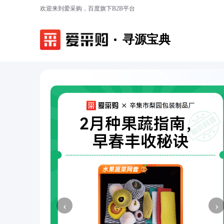
欢迎来到爱采购，百度旗下B2B平台
寻源宝典
‹
›