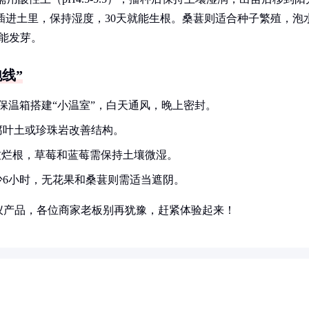
条插进土里，保持湿度，30天就能生根。桑葚则适合种子繁殖，泡
就能发芽。
线”
保温箱搭建“小温室”，白天通风，晚上密封。
腐叶土或珍珠岩改善结构。
致烂根，草莓和蓝莓需保持土壤微湿。
6小时，无花果和桑葚则需适当遮阴。
仪产品，各位商家老板别再犹豫，赶紧体验起来！