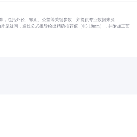
底孔计算，包括外径、螺距、公差等关键参数，并提供专业数据来源
孔尺寸的常见疑问，通过公式推导给出精确推荐值（Φ5.18mm），并附加工艺
药品医疗器械网络信息服务备案(京)网药械信息备字（2021）第00159号
京ICP证030173号
京公网安备11000002000001号