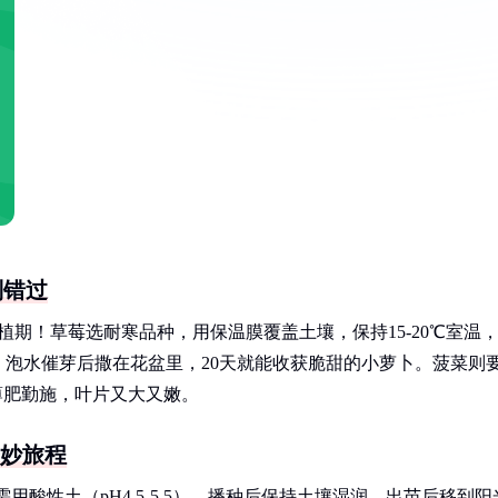
别错过
期！草莓选耐寒品种，用保温膜覆盖土壤，保持15-20℃室温
，泡水催芽后撒在花盆里，20天就能收获脆甜的小萝卜。菠菜则
薄肥勤施，叶片又大又嫩。
奇妙旅程
用酸性土（pH4.5-5.5），播种后保持土壤湿润，出苗后移到阳