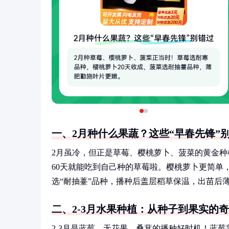
一、2月种什么果蔬？这些“早春先锋”
2月虽冷，但正是草莓、樱桃萝卜、菠菜的黄金种植
60天就能吃到自己种的草莓啦。樱桃萝卜更简单
选“耐抽薹”品种，播种后盖层稻草保温，出苗后
二、2-3月水果种植：从种子到果实的
2-3月是蓝莓、无花果、桑葚的播种好时机！蓝莓需