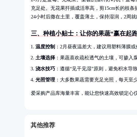
充足处。无花果扦插成活率高，剪15cm长的枝
24小时后撒在土里，覆盖薄土，保持湿润，2周
三、种植小贴士：让你的果蔬“赢在起跑
温度控制
：2月昼夜温差大，建议用塑料薄膜或
土壤选择
：果蔬喜欢疏松透气的土壤，可掺入
浇水技巧
：遵循“见干见湿”原则，避免积水导
光照管理
：大多数果蔬需要充足光照，每天至少
爱采购产品库海量丰富，能让您快速高效锁定心
其他推荐