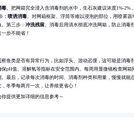
消毒
。把网箱完全浸入含消毒剂的水中，生石灰建议浓度1%-2%
步：
喷洒消毒
。对网箱框架、浮筒等难以浸泡的部位，用喷雾器
激。第三步：
冲洗残留
。消毒后用清水彻底冲洗网箱，防止消毒
这一步不能省！
观察鱼类是否有异常行为，比如浮头、游动迟缓，这可能是消毒
保pH值、溶解氧等指标在安全范围内。每周用显微镜检查网箱
消。最后，记录每次消毒的时间、消毒剂种类和用量，慢慢就能
次，冬季每两月一次，让养殖更省心！
为你提供更加详细的信息参考～