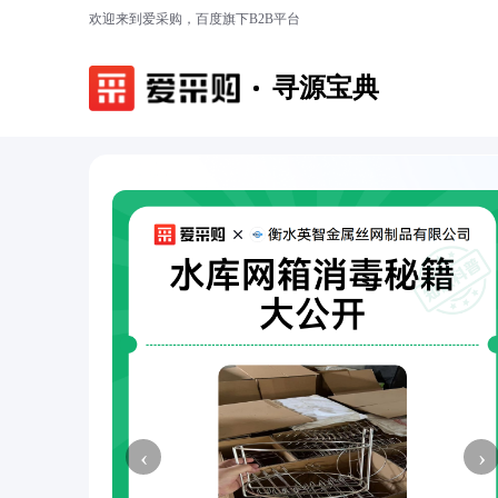
欢迎来到爱采购，百度旗下B2B平台
寻源宝典
‹
›