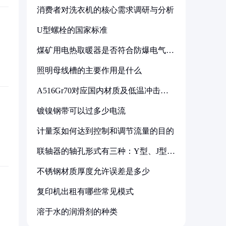
消费者对洗衣机的核心需求调研与分析
U型螺栓的国家标准
煤矿用电热取暖器是否符合防爆电气设
备标准
照明母线槽的主要作用是什么
A516Gr70对应国内材质及低温冲击要
求解析
镀镍钢带可以过多少电流
计量泵如何达到控制和调节流量的目的
联轴器的轴孔形式有三种：Y型、J型、
Z型
不锈钢材质厚度允许误差是多少
复印机出租有哪些常见模式
溶于水的润滑剂的种类