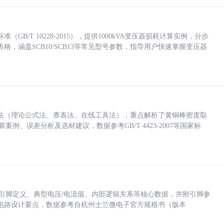
/T 10228-2015），提供1000kVA变压器损耗计算实例，分步
，涵盖SCB10/SCB13等常见型号参数，指导用户快速掌握变压器
法（理论公式法、查表法、在线工具法），重点解析了黄铜棒密度取
计算案例、误差分析及选材建议，数据参考GB/T 4423-2007等国家标
括各引脚定义、典型电压/电流值、内部逻辑关系等核心数据，并附引脚参
电路设计要点，数据参考自杭州士兰微电子官方规格书（版本