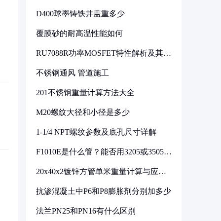
D400球墨铸铁井盖重多少
覆膜砂的耐高温性能如何
RU7088R功率MOSFET特性解析及其在
可调电源设计中的实践
不锈钢通风 管道施工
201不锈钢重量计算方法大全
M20螺纹大径和小径是多少
1-1/4 NPT螺纹参数及底孔尺寸详解
F1010E是什么管？能否用3205或3505代
换
20x40x2镀锌方管单米重量计算与应用
分析
抗渗混凝土中P6和P8膨胀剂分别加多少
法兰PN25和PN16有什么区别