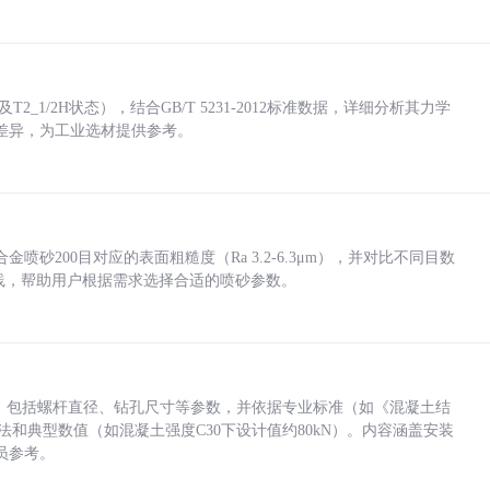
_1/2H状态），结合GB/T 5231-2012标准数据，详细分析其力学
差异，为工业选材提供参考。
砂200目对应的表面粗糙度（Ra 3.2-6.3μm），并对比不同目数
业实践，帮助用户根据需求选择合适的喷砂参数。
力，包括螺杆直径、钻孔尺寸等参数，并依据专业标准（如《混凝土结
方法和典型数值（如混凝土强度C30下设计值约80kN）。内容涵盖安装
员参考。