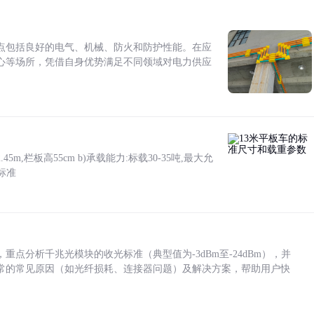
点包括良好的电气、机械、防火和防护性能。在应
心等场所，凭借自身优势满足不同领域对电力供应
5m,栏板高55cm b)承载能力:标载30-35吨,最大允
标准
点分析千兆光模块的收光标准（典型值为-3dBm至-24dBm），并
常的常见原因（如光纤损耗、连接器问题）及解决方案，帮助用户快