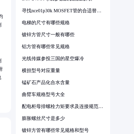
，
寻找nce01p30k MOSFET管的合适替代
型号
均
电梯的尺寸有哪些规格
剂
镀锌方管尺寸一般有哪些
铝方管有哪些常见规格
光线传媒参投三国的星空爆冷
剂
附
横担型号对应重量
总
锰矿石产品化合水含量
曲臂车规格型号大全
配电柜母排螺栓力矩要求及连接规范详
解
膨胀螺丝尺寸是多少
镀锌方管有哪些常见规格和型号