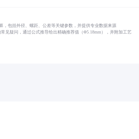
底孔计算，包括外径、螺距、公差等关键参数，并提供专业数据来源
孔尺寸的常见疑问，通过公式推导给出精确推荐值（Φ5.18mm），并附加工艺
药品医疗器械网络信息服务备案(京)网药械信息备字（2021）第00159号
京ICP证030173号
京公网安备11000002000001号