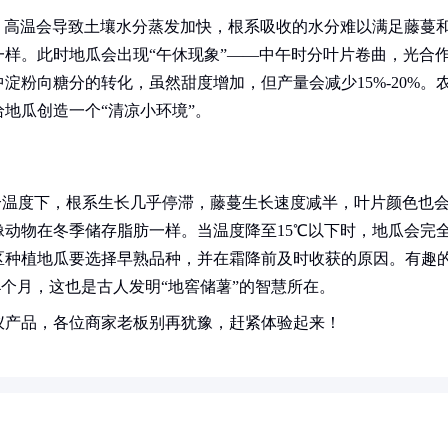
。高温会导致土壤水分蒸发加快，根系吸收的水分难以满足藤蔓
样。此时地瓜会出现“午休现象”——中午时分叶片卷曲，光合
粉向糖分的转化，虽然甜度增加，但产量会减少15%-20%。
地瓜创造一个“清凉小环境”。
这个温度下，根系生长几乎停滞，藤蔓生长速度减半，叶片颜色也
动物在冬季储存脂肪一样。当温度降至15℃以下时，地瓜会完
区种植地瓜要选择早熟品种，并在霜降前及时收获的原因。有趣
4个月，这也是古人发明“地窖储薯”的智慧所在。
仪产品，各位商家老板别再犹豫，赶紧体验起来！