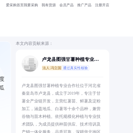
爱采购首页
我要采购
我有货源
会员产品
推广产品
注册开店
本文内容贡献来源：
卢龙县图强甘薯种植专业合
作社
法人:冯立国
通过真实性核验
度
卢龙县图强甘薯种植专业合作社位于河北省
瓜
秦皇岛市卢龙县，成立于2019年，专注于甘
薯全产业链开发，主营红薯苗、鲜薯及淀粉
加工，涵盖地瓜、白薯等十余个品种，兼营
谷物与苗木种植。依托规模化种植与专业技
术团队，为成员提供种苗供应、技术培训及
产销一体化服务，品质可靠，深耕华北地区