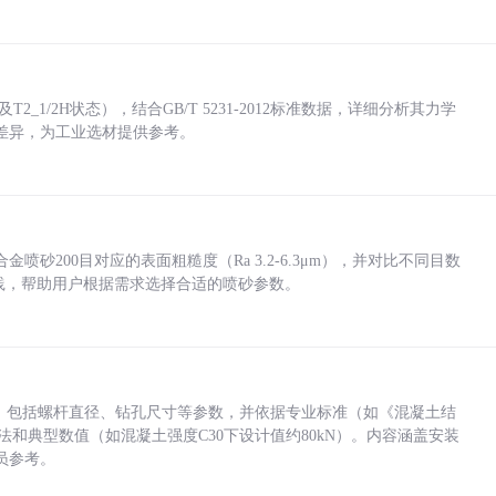
_1/2H状态），结合GB/T 5231-2012标准数据，详细分析其力学
差异，为工业选材提供参考。
砂200目对应的表面粗糙度（Ra 3.2-6.3μm），并对比不同目数
业实践，帮助用户根据需求选择合适的喷砂参数。
力，包括螺杆直径、钻孔尺寸等参数，并依据专业标准（如《混凝土结
方法和典型数值（如混凝土强度C30下设计值约80kN）。内容涵盖安装
员参考。