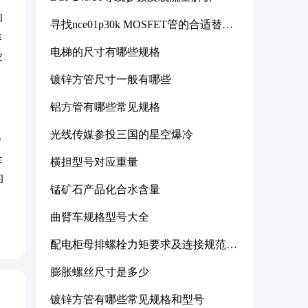
和
寻找nce01p30k MOSFET管的合适替代
型号
作
电梯的尺寸有哪些规格
农
镀锌方管尺寸一般有哪些
铝方管有哪些常见规格
光线传媒参投三国的星空爆冷
会
全
横担型号对应重量
的
锰矿石产品化合水含量
曲臂车规格型号大全
配电柜母排螺栓力矩要求及连接规范详
解
膨胀螺丝尺寸是多少
镀锌方管有哪些常见规格和型号