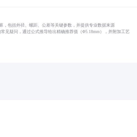
底孔计算，包括外径、螺距、公差等关键参数，并提供专业数据来源
孔尺寸的常见疑问，通过公式推导给出精确推荐值（Φ5.18mm），并附加工艺
药品医疗器械网络信息服务备案(京)网药械信息备字（2021）第00159号
京ICP证030173号
京公网安备11000002000001号