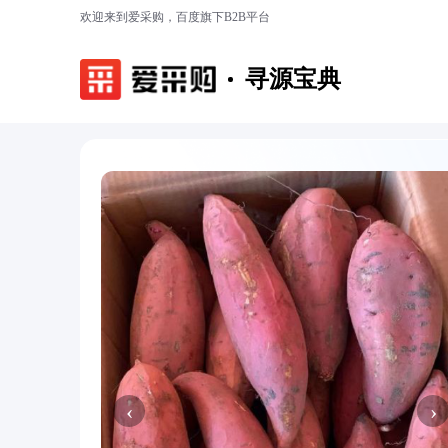
欢迎来到爱采购，百度旗下B2B平台
寻源宝典
‹
›