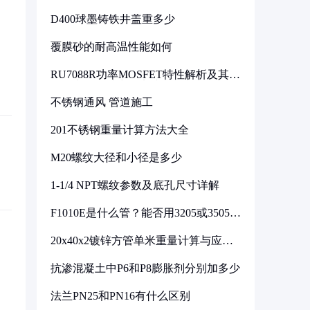
D400球墨铸铁井盖重多少
覆膜砂的耐高温性能如何
RU7088R功率MOSFET特性解析及其在
可调电源设计中的实践
不锈钢通风 管道施工
201不锈钢重量计算方法大全
M20螺纹大径和小径是多少
1-1/4 NPT螺纹参数及底孔尺寸详解
F1010E是什么管？能否用3205或3505代
换
20x40x2镀锌方管单米重量计算与应用
分析
抗渗混凝土中P6和P8膨胀剂分别加多少
法兰PN25和PN16有什么区别