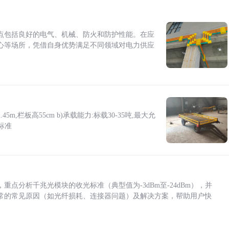
点包括良好的电气、机械、防火和防护性能。在应
心等场所，凭借自身优势满足不同领域对电力供应
5m,栏板高55cm b)承载能力:标载30-35吨,最大允
标准
点分析千兆光模块的收光标准（典型值为-3dBm至-24dBm），并
常的常见原因（如光纤损耗、连接器问题）及解决方案，帮助用户快