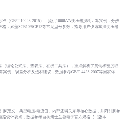
/T 10228-2015），提供1000kVA变压器损耗计算实例，分步
，涵盖SCB10/SCB13等常见型号参数，指导用户快速掌握变压器
法（理论公式法、查表法、在线工具法），重点解析了黄铜棒密度取
计算案例、误差分析及选材建议，数据参考GB/T 4423-2007等国家标
括各引脚定义、典型电压/电流值、内部逻辑关系等核心数据，并附引脚参
电路设计要点，数据参考自杭州士兰微电子官方规格书（版本