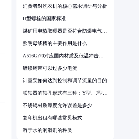
消费者对洗衣机的核心需求调研与分析
U型螺栓的国家标准
煤矿用电热取暖器是否符合防爆电气设
备标准
照明母线槽的主要作用是什么
A516Gr70对应国内材质及低温冲击要
求解析
镀镍钢带可以过多少电流
计量泵如何达到控制和调节流量的目的
联轴器的轴孔形式有三种：Y型、J型、
Z型
不锈钢材质厚度允许误差是多少
复印机出租有哪些常见模式
溶于水的润滑剂的种类