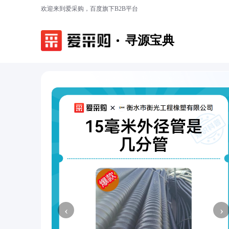
欢迎来到爱采购，百度旗下B2B平台
寻源宝典
‹
›