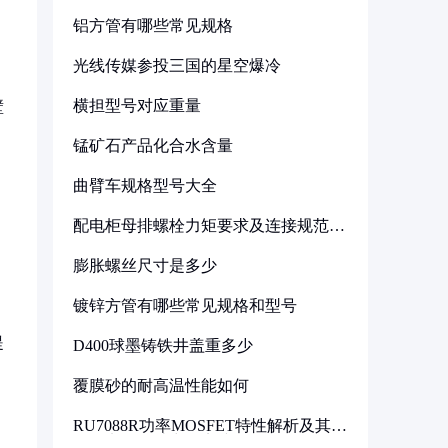
铝方管有哪些常见规格
光线传媒参投三国的星空爆冷
。
横担型号对应重量
壁
锰矿石产品化合水含量
曲臂车规格型号大全
配电柜母排螺栓力矩要求及连接规范详
解
膨胀螺丝尺寸是多少
镀锌方管有哪些常见规格和型号
提
D400球墨铸铁井盖重多少
覆膜砂的耐高温性能如何
RU7088R功率MOSFET特性解析及其在
可调电源设计中的实践