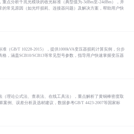
点分析千兆光模块的收光标准（典型值为-3dBm至-24dBm），并
常的常见原因（如光纤损耗、连接器问题）及解决方案，帮助用户快
/T 10228-2015），提供1000kVA变压器损耗计算实例，分步
，涵盖SCB10/SCB13等常见型号参数，指导用户快速掌握变压器
法（理论公式法、查表法、在线工具法），重点解析了黄铜棒密度取
计算案例、误差分析及选材建议，数据参考GB/T 4423-2007等国家标