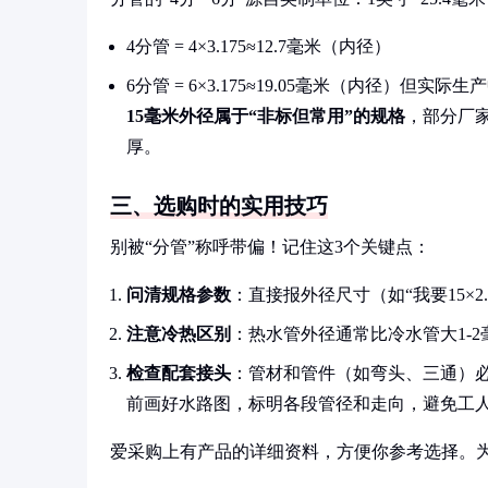
4分管 = 4×3.175≈12.7毫米（内径）
6分管 = 6×3.175≈19.05毫米（内径）
15毫米外径属于“非标但常用”的规格
，部分厂
厚。
三、选购时的实用技巧
别被“分管”称呼带偏！记住这3个关键点：
问清规格参数
：直接报外径尺寸（如“我要15×2
注意冷热区别
：热水管外径通常比冷水管大1-2
检查配套接头
：管材和管件（如弯头、三通）
前画好水路图，标明各段管径和走向，避免工
爱采购上有产品的详细资料，方便你参考选择。