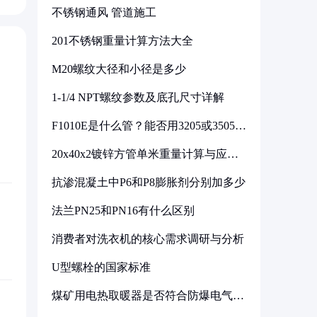
不锈钢通风 管道施工
201不锈钢重量计算方法大全
M20螺纹大径和小径是多少
1-1/4 NPT螺纹参数及底孔尺寸详解
F1010E是什么管？能否用3205或3505代
换
20x40x2镀锌方管单米重量计算与应用
分析
抗渗混凝土中P6和P8膨胀剂分别加多少
法兰PN25和PN16有什么区别
消费者对洗衣机的核心需求调研与分析
U型螺栓的国家标准
煤矿用电热取暖器是否符合防爆电气设
备标准