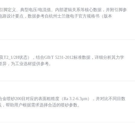
括各引脚定义、典型电压/电流值、内部逻辑关系等核心数据，并附引脚参
电路设计要点，数据参考自杭州士兰微电子官方规格书（版本
_1/2H状态），结合GB/T 5231-2012标准数据，详细分析其力学
差异，为工业选材提供参考。
砂200目对应的表面粗糙度（Ra 3.2-6.3μm），并对比不同目数
业实践，帮助用户根据需求选择合适的喷砂参数。