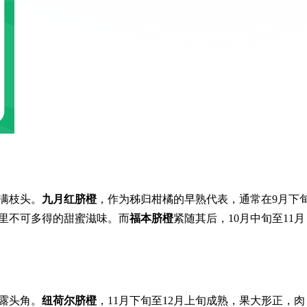
满枝头。
九月红脐橙
，作为秭归柑橘的早熟代表，通常在9月下
日里不可多得的甜蜜滋味。而
福本脐橙
紧随其后，10月中旬至11月
露头角。
纽荷尔脐橙
，11月下旬至12月上旬成熟，果大形正，肉