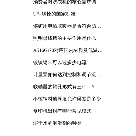
消费者对洗衣机的核心需求调研
与分析
U型螺栓的国家标准
煤矿用电热取暖器是否符合防爆
电气设备标准
照明母线槽的主要作用是什么
A516Gr70对应国内材质及低温冲
击要求解析
镀镍钢带可以过多少电流
计量泵如何达到控制和调节流量
的目的
联轴器的轴孔形式有三种：Y
型、J型、Z型
不锈钢材质厚度允许误差是多少
复印机出租有哪些常见模式
溶于水的润滑剂的种类