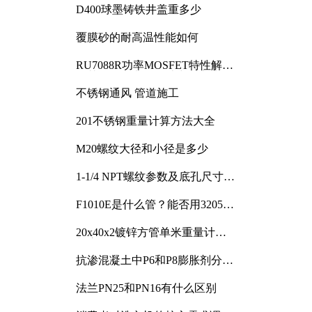
D400球墨铸铁井盖重多少
覆膜砂的耐高温性能如何
RU7088R功率MOSFET特性解析
及其在可调电源设计中的实践
不锈钢通风 管道施工
201不锈钢重量计算方法大全
M20螺纹大径和小径是多少
1-1/4 NPT螺纹参数及底孔尺寸详
解
F1010E是什么管？能否用3205或
3505代换
20x40x2镀锌方管单米重量计算
与应用分析
抗渗混凝土中P6和P8膨胀剂分别
加多少
法兰PN25和PN16有什么区别