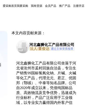
爱采购首页
我要采购
我有货源
会员产品
推广产品
注册开店
本文内容贡献来源：
河北鑫狮化工产品有限公司
法人:董俊达
通过主体资质核查
、
河北鑫狮化工产品有限公司坐落于河
满
北省沧州市孟村回族自治县，专注生
产销售99国标氢氧化钠、片碱、火碱
等化工产品，代理北元、君正、优固
邦（鄂绒）、中泰等知名品牌。公司
自2020年成立以来，凭借纯国标品
质、高效物流及竞争优势，迅速成为
行业标杆，产品广泛应用于工业领
域，以专业实力赢得国内外客户信