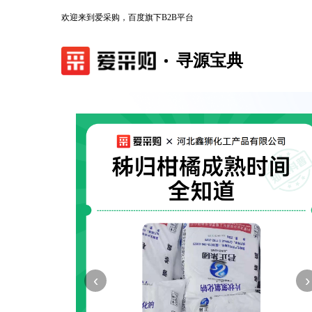
欢迎来到爱采购，百度旗下B2B平台
寻源宝典
‹
›