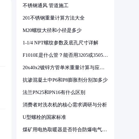
不锈钢通风 管道施工
201不锈钢重量计算方法大全
M20螺纹大径和小径是多少
1-1/4 NPT螺纹参数及底孔尺寸详解
F1010E是什么管？能否用3205或3505代
换
20x40x2镀锌方管单米重量计算与应用
分析
抗渗混凝土中P6和P8膨胀剂分别加多少
法兰PN25和PN16有什么区别
消费者对洗衣机的核心需求调研与分析
U型螺栓的国家标准
煤矿用电热取暖器是否符合防爆电气设
备标准