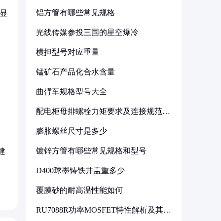
铝方管有哪些常见规格
显
光线传媒参投三国的星空爆冷
横担型号对应重量
锰矿石产品化合水含量
曲臂车规格型号大全
配电柜母排螺栓力矩要求及连接规范详
解
膨胀螺丝尺寸是多少
镀锌方管有哪些常见规格和型号
建
D400球墨铸铁井盖重多少
覆膜砂的耐高温性能如何
RU7088R功率MOSFET特性解析及其在
可调电源设计中的实践