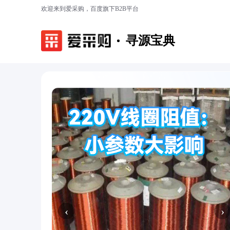
欢迎来到爱采购，百度旗下B2B平台
寻源宝典
‹
›