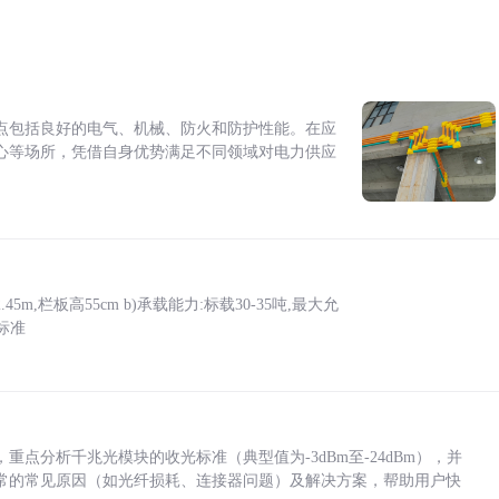
点包括良好的电气、机械、防火和防护性能。在应
心等场所，凭借自身优势满足不同领域对电力供应
5m,栏板高55cm b)承载能力:标载30-35吨,最大允
标准
点分析千兆光模块的收光标准（典型值为-3dBm至-24dBm），并
常的常见原因（如光纤损耗、连接器问题）及解决方案，帮助用户快