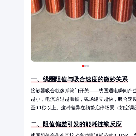
一、线圈阻值与吸合速度的微妙关系
接触器吸合就像弹簧门开关——线圈通电瞬间产
越小，电流通过越顺畅，磁场建立越快，吸合速度
至0.1秒以上。这种差异在频繁启停场景（如空
二、阻值偏差引发的能耗连锁反应
线圈阻值变化会直接改变功率消耗公式P=U²/R