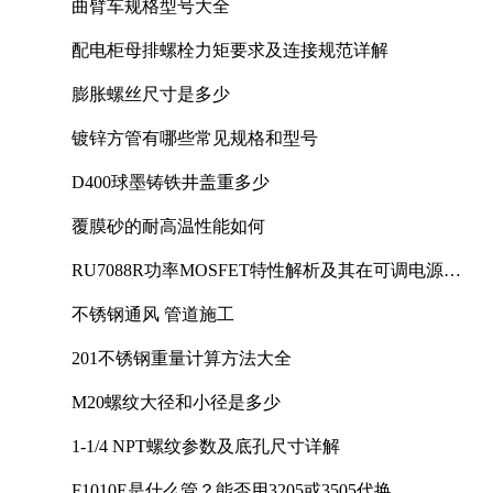
曲臂车规格型号大全
配电柜母排螺栓力矩要求及连接规范详解
膨胀螺丝尺寸是多少
镀锌方管有哪些常见规格和型号
D400球墨铸铁井盖重多少
覆膜砂的耐高温性能如何
RU7088R功率MOSFET特性解析及其在可调电源设
计中的实践
不锈钢通风 管道施工
201不锈钢重量计算方法大全
M20螺纹大径和小径是多少
1-1/4 NPT螺纹参数及底孔尺寸详解
F1010E是什么管？能否用3205或3505代换