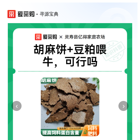
寻源宝典
‹
›