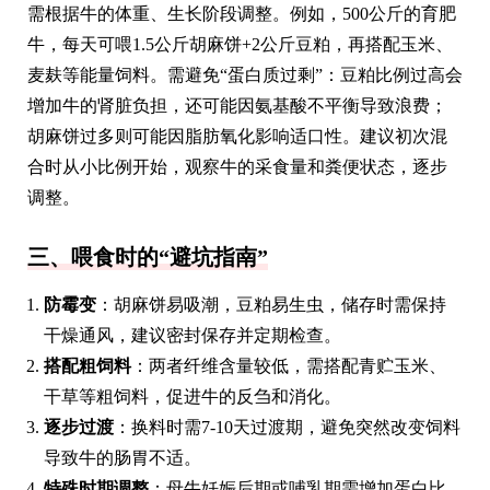
需根据牛的体重、生长阶段调整。例如，500公斤的育肥
牛，每天可喂1.5公斤胡麻饼+2公斤豆粕，再搭配玉米、
麦麸等能量饲料。需避免“蛋白质过剩”：豆粕比例过高会
增加牛的肾脏负担，还可能因氨基酸不平衡导致浪费；
胡麻饼过多则可能因脂肪氧化影响适口性。建议初次混
合时从小比例开始，观察牛的采食量和粪便状态，逐步
调整。
三、喂食时的“避坑指南”
防霉变
：胡麻饼易吸潮，豆粕易生虫，储存时需保持
干燥通风，建议密封保存并定期检查。
搭配粗饲料
：两者纤维含量较低，需搭配青贮玉米、
干草等粗饲料，促进牛的反刍和消化。
逐步过渡
：换料时需7-10天过渡期，避免突然改变饲料
导致牛的肠胃不适。
特殊时期调整
：母牛妊娠后期或哺乳期需增加蛋白比