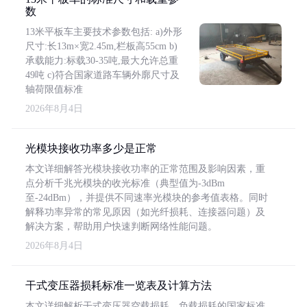
数
13米平板车主要技术参数包括: a)外形
尺寸:长13m×宽2.45m,栏板高55cm b)
承载能力:标载30-35吨,最大允许总重
49吨 c)符合国家道路车辆外廓尺寸及
轴荷限值标准
2026年8月4日
光模块接收功率多少是正常
本文详细解答光模块接收功率的正常范围及影响因素，重
点分析千兆光模块的收光标准（典型值为-3dBm
至-24dBm），并提供不同速率光模块的参考值表格。同时
解释功率异常的常见原因（如光纤损耗、连接器问题）及
解决方案，帮助用户快速判断网络性能问题。
2026年8月4日
干式变压器损耗标准一览表及计算方法
本文详细解析干式变压器空载损耗、负载损耗的国家标准