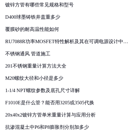
镀锌方管有哪些常见规格和型号
D400球墨铸铁井盖重多少
覆膜砂的耐高温性能如何
RU7088R功率MOSFET特性解析及其在可调电源设计中的
实践
不锈钢通风 管道施工
201不锈钢重量计算方法大全
M20螺纹大径和小径是多少
1-1/4 NPT螺纹参数及底孔尺寸详解
F1010E是什么管？能否用3205或3505代换
20x40x2镀锌方管单米重量计算与应用分析
抗渗混凝土中P6和P8膨胀剂分别加多少