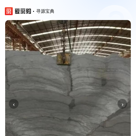
寻源宝典
‹
›