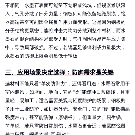
不相同：水墨石表面可能留下划痕或浅坑，但锐器难以深
入，气孔分散了部分力量；钢板则可能仅留轻微划痕，锐
器高端甚至可能因金属反作用力而变形。这是因为钢板的
分子结构更紧密，能将冲击力均匀分散到整个材料，而水
墨石的混合结构在局部受力时，气孔周围容易产生应力集
中，导致局部破损。不过，若锐器足够锋利或力量极大，
水墨石的防御上限会明显低于钢板。
三、应用场景决定选择：防御需求是关键
选材料不能只看“单次防御力”，还得看用途：水墨石常用于
室内装饰，如墙面、地面，它的“柔”能缓冲日常磕碰，且重
量轻、易加工，适合需要美观与轻度防护的场景；钢板则
多用于工业防护，如机器外壳、安全门，它的“硬”能抵挡高
强度冲击，甚至能防弹（厚钢板），但重量大、易生锈。
简单说，若只需防日常划伤，水墨石更合适；若需防锐器
暴力破坏，钢板才是“真·硬核”。