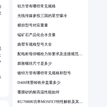
铝方管有哪些常见规格
的
您
光线传媒参投三国的星空爆冷
，
横担型号对应重量
锰矿石产品化合水含量
曲臂车规格型号大全
规
配电柜母排螺栓力矩要求及连接规范详
土
解
中
膨胀螺丝尺寸是多少
镀锌方管有哪些常见规格和型号
体
D400球墨铸铁井盖重多少
覆膜砂的耐高温性能如何
RU7088R功率MOSFET特性解析及其在
可调电源设计中的实践