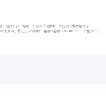
底孔计算，包括外径、螺距、公差等关键参数，并提供专业数据来源
孔尺寸的常见疑问，通过公式推导给出精确推荐值（Φ5.18mm），并附加工艺
药品医疗器械网络信息服务备案(京)网药械信息备字（2021）第00159号