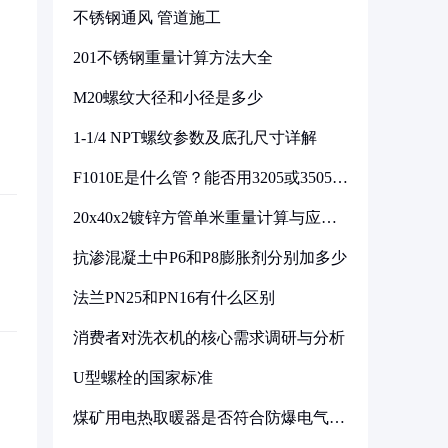
不锈钢通风 管道施工
201不锈钢重量计算方法大全
M20螺纹大径和小径是多少
1-1/4 NPT螺纹参数及底孔尺寸详解
F1010E是什么管？能否用3205或3505代
换
20x40x2镀锌方管单米重量计算与应用
分析
抗渗混凝土中P6和P8膨胀剂分别加多少
法兰PN25和PN16有什么区别
消费者对洗衣机的核心需求调研与分析
U型螺栓的国家标准
煤矿用电热取暖器是否符合防爆电气设
备标准