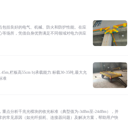
点包括良好的电气、机械、防火和防护性能。在应
心等场所，凭借自身优势满足不同领域对电力供应
5m,栏板高55cm b)承载能力:标载30-35吨,最大允
标准
点分析千兆光模块的收光标准（典型值为-3dBm至-24dBm），并
常的常见原因（如光纤损耗、连接器问题）及解决方案，帮助用户快