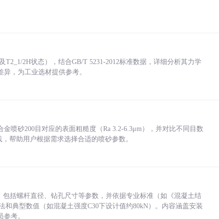
_1/2H状态），结合GB/T 5231-2012标准数据，详细分析其力学
差异，为工业选材提供参考。
砂200目对应的表面粗糙度（Ra 3.2-6.3μm），并对比不同目数
业实践，帮助用户根据需求选择合适的喷砂参数。
力，包括螺杆直径、钻孔尺寸等参数，并依据专业标准（如《混凝土结
方法和典型数值（如混凝土强度C30下设计值约80kN）。内容涵盖安装
员参考。