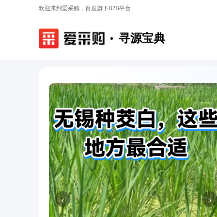
欢迎来到爱采购，百度旗下B2B平台
寻源宝典
‹
›