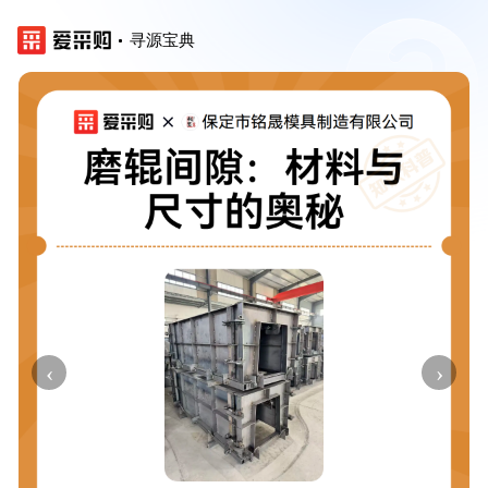
寻源宝典
‹
›