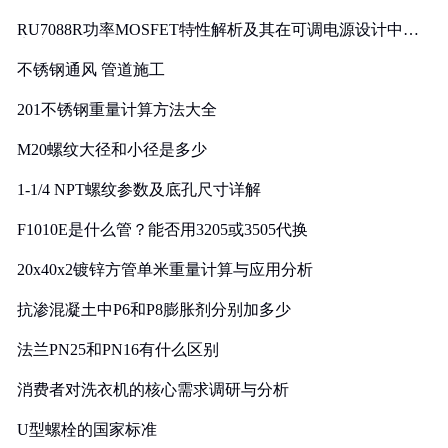
RU7088R功率MOSFET特性解析及其在可调电源设计中的
实践
不锈钢通风 管道施工
201不锈钢重量计算方法大全
M20螺纹大径和小径是多少
1-1/4 NPT螺纹参数及底孔尺寸详解
F1010E是什么管？能否用3205或3505代换
20x40x2镀锌方管单米重量计算与应用分析
抗渗混凝土中P6和P8膨胀剂分别加多少
法兰PN25和PN16有什么区别
消费者对洗衣机的核心需求调研与分析
U型螺栓的国家标准