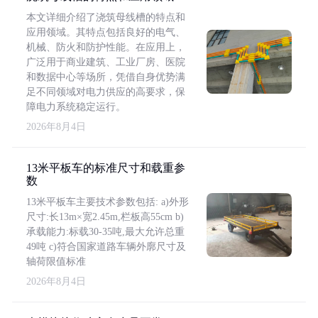
本文详细介绍了浇筑母线槽的特点和
应用领域。其特点包括良好的电气、
机械、防火和防护性能。在应用上，
广泛用于商业建筑、工业厂房、医院
和数据中心等场所，凭借自身优势满
足不同领域对电力供应的高要求，保
障电力系统稳定运行。
2026年8月4日
13米平板车的标准尺寸和载重参
数
13米平板车主要技术参数包括: a)外形
尺寸:长13m×宽2.45m,栏板高55cm b)
承载能力:标载30-35吨,最大允许总重
49吨 c)符合国家道路车辆外廓尺寸及
轴荷限值标准
2026年8月4日