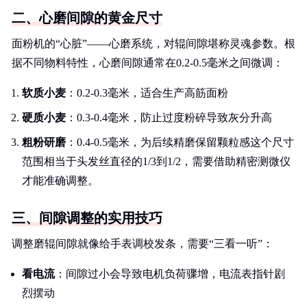
二、心磨间隙的黄金尺寸
面粉机的“心脏”——心磨系统，对辊间隙堪称灵魂参数。根
据不同物料特性，心磨间隙通常在0.2-0.5毫米之间微调：
软质小麦
：0.2-0.3毫米，适合生产高筋面粉
硬质小麦
：0.3-0.4毫米，防止过度粉碎导致灰分升高
粗粉研磨
：0.4-0.5毫米，为后续精磨保留颗粒感这个尺寸
范围相当于头发丝直径的1/3到1/2，需要借助精密测微仪
才能准确调整。
三、间隙调整的实用技巧
调整磨辊间隙就像给手表调校发条，需要“三看一听”：
看电流
：间隙过小会导致电机负荷骤增，电流表指针剧
烈摆动