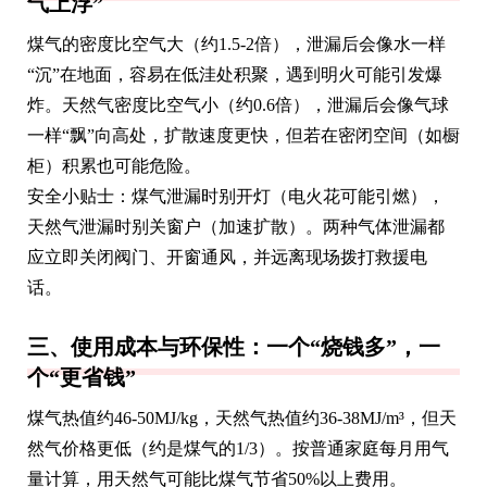
气上浮”
煤气的密度比空气大（约1.5-2倍），泄漏后会像水一样
“沉”在地面，容易在低洼处积聚，遇到明火可能引发爆
炸。天然气密度比空气小（约0.6倍），泄漏后会像气球
一样“飘”向高处，扩散速度更快，但若在密闭空间（如橱
柜）积累也可能危险。
安全小贴士：煤气泄漏时别开灯（电火花可能引燃），
天然气泄漏时别关窗户（加速扩散）。两种气体泄漏都
应立即关闭阀门、开窗通风，并远离现场拨打救援电
话。
三、使用成本与环保性：一个“烧钱多”，一
个“更省钱”
煤气热值约46-50MJ/kg，天然气热值约36-38MJ/m³，但天
然气价格更低（约是煤气的1/3）。按普通家庭每月用气
量计算，用天然气可能比煤气节省50%以上费用。