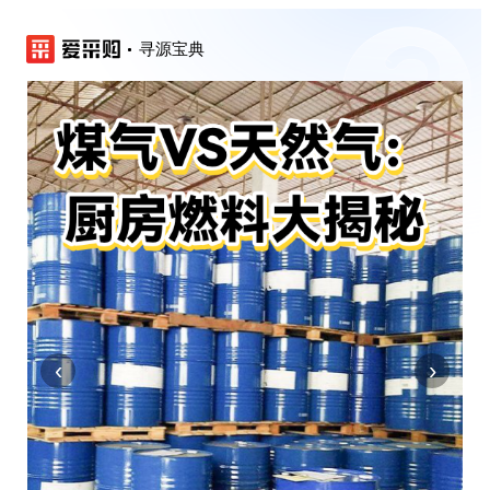
寻源宝典
‹
›