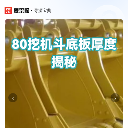
寻源宝典
‹
›