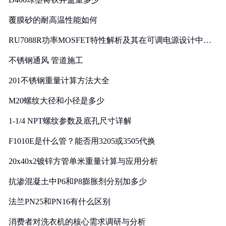
覆膜砂的耐高温性能如何
RU7088R功率MOSFET特性解析及其在可调电源设计中的
实践
不锈钢通风 管道施工
201不锈钢重量计算方法大全
M20螺纹大径和小径是多少
1-1/4 NPT螺纹参数及底孔尺寸详解
F1010E是什么管？能否用3205或3505代换
20x40x2镀锌方管单米重量计算与应用分析
抗渗混凝土中P6和P8膨胀剂分别加多少
法兰PN25和PN16有什么区别
消费者对洗衣机的核心需求调研与分析