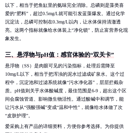
以下，相当于把鱼缸里的氨味完全消除。总磷则是藻类喜
爱的“肥料”，超过0.5mg/L就可能引发蓝藻爆发。通过化学
沉淀法，总磷可控制在0.3mg/L以内，让水体保持清澈透
亮。这两个指标就像给水体装上“净化锁”，防止富营养化现
象发生。
三、悬浮物与pH值：感官体验的“双关卡”
悬浮物（SS）是肉眼可见的污染指标，处理后需降至
10mg/L以下，相当于把浑浊的泥水过滤成矿泉水。这个过
程中，沉淀池和过滤系统就像“污水净化器”，层层拦截杂
质。pH值则关乎水体酸碱度，最佳范围是6-9，超出这个区
间会腐蚀管道、影响微生物活性。通过酸碱中和调节，能
让污水从“强酸强碱”变成“温和中性”，就像给水体做了次
“皮肤护理”。
爱采购上有产品的详细资料，方便你参考选择。为你提供