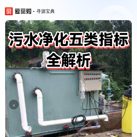
寻源宝典
‹
›