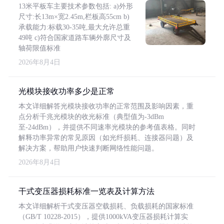
13米平板车主要技术参数包括: a)外形
尺寸:长13m×宽2.45m,栏板高55cm b)
承载能力:标载30-35吨,最大允许总重
49吨 c)符合国家道路车辆外廓尺寸及
轴荷限值标准
2026年8月4日
光模块接收功率多少是正常
本文详细解答光模块接收功率的正常范围及影响因素，重
点分析千兆光模块的收光标准（典型值为-3dBm
至-24dBm），并提供不同速率光模块的参考值表格。同时
解释功率异常的常见原因（如光纤损耗、连接器问题）及
解决方案，帮助用户快速判断网络性能问题。
2026年8月4日
干式变压器损耗标准一览表及计算方法
本文详细解析干式变压器空载损耗、负载损耗的国家标准
（GB/T 10228-2015），提供1000kVA变压器损耗计算实