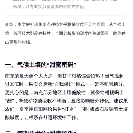
领域，以专业实力赢得国内外客户信赖。
介绍：
本文解析四川南充种植甘平柑橘甜度不足的原因，从气候土
壤、管理技术到品种特性，全面分析影响甜度的关键因素，助你种
出更甜的柑橘。
一、气候土壤的“甜蜜密码”
南充的夏天像个大火炉，但甘平柑橘偏偏怕热！当气温超
过35℃时，果实会启动“自我保护”模式——暂停积累糖分。
更扎心的是，南充部分地区土壤偏酸性，就像给柑橘喝了
“醋”，导致矿物质吸收不均衡，直接影响糖分转化。建议果
农们：夏季用遮阳网给果树“打伞”，同时撒点石灰调节土壤
酸碱度，让根系在舒适环境中工作。