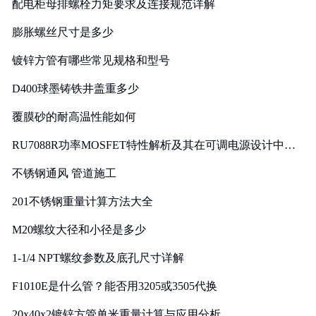
配电柜母排螺栓力矩要求及连接规范详解
膨胀螺丝尺寸是多少
镀锌方管有哪些常见规格和型号
D400球墨铸铁井盖重多少
覆膜砂的耐高温性能如何
RU7088R功率MOSFET特性解析及其在可调电源设计中的
实践
不锈钢通风 管道施工
201不锈钢重量计算方法大全
M20螺纹大径和小径是多少
1-1/4 NPT螺纹参数及底孔尺寸详解
F1010E是什么管？能否用3205或3505代换
20x40x2镀锌方管单米重量计算与应用分析