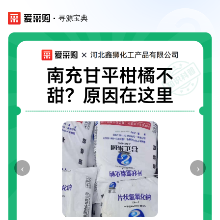
寻源宝典
‹
›