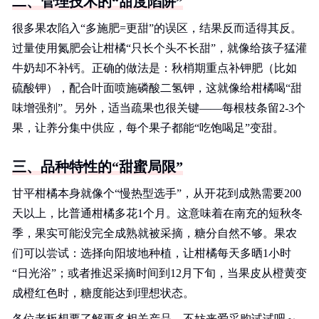
二、管理技术的“甜度陷阱”
很多果农陷入“多施肥=更甜”的误区，结果反而适得其反。
过量使用氮肥会让柑橘“只长个头不长甜”，就像给孩子猛灌
牛奶却不补钙。正确的做法是：秋梢期重点补钾肥（比如
硫酸钾），配合叶面喷施磷酸二氢钾，这就像给柑橘喝“甜
味增强剂”。另外，适当疏果也很关键——每根枝条留2-3个
果，让养分集中供应，每个果子都能“吃饱喝足”变甜。
三、品种特性的“甜蜜局限”
甘平柑橘本身就像个“慢热型选手”，从开花到成熟需要200
天以上，比普通柑橘多花1个月。这意味着在南充的短秋冬
季，果实可能没完全成熟就被采摘，糖分自然不够。果农
们可以尝试：选择向阳坡地种植，让柑橘每天多晒1小时
“日光浴”；或者推迟采摘时间到12月下旬，当果皮从橙黄变
成橙红色时，糖度能达到理想状态。
各位老板想要了解更多相关产品，不妨来爱采购试试吧～