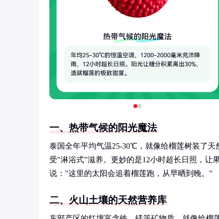
一、热带气候的阳光魔法
泰国全年平均气温25-30℃，就像给榴莲树装了天然
受"淋浴式"滋养。更妙的是12小时超长日照，让
说："这里的太阳会追着榴莲跑，从早晒到晚。"
二、火山土壤的天然营养库
东部产区的红壤富含铁、镁等矿物质，就像给榴莲树开