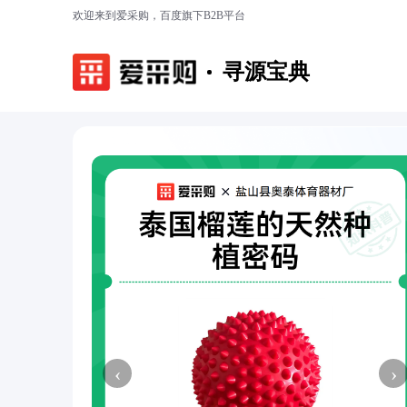
欢迎来到爱采购，百度旗下B2B平台
寻源宝典
‹
›