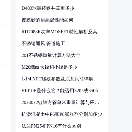
D400球墨铸铁井盖重多少
覆膜砂的耐高温性能如何
RU7088R功率MOSFET特性解析及其在
可调电源设计中的实践
不锈钢通风 管道施工
201不锈钢重量计算方法大全
M20螺纹大径和小径是多少
1-1/4 NPT螺纹参数及底孔尺寸详解
F1010E是什么管？能否用3205或3505代
换
20x40x2镀锌方管单米重量计算与应用
分析
抗渗混凝土中P6和P8膨胀剂分别加多少
法兰PN25和PN16有什么区别