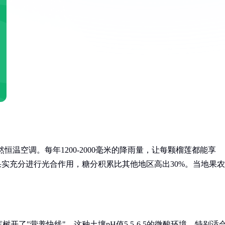
恒温空调。每年1200-2000毫米的降雨量，让每颗榴莲都能享
果实充分进行光合作用，糖分积累比其他地区高出30%。当地果农
了"营养快线"。这种土壤pH值5.5-6.5的微酸环境，特别适