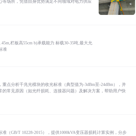
心等场所，凭借自身优势满足不同领域对电力供应
5m,栏板高55cm b)承载能力:标载30-35吨,最大允
标准
点分析千兆光模块的收光标准（典型值为-3dBm至-24dBm），并
常的常见原因（如光纤损耗、连接器问题）及解决方案，帮助用户快
/T 10228-2015），提供1000kVA变压器损耗计算实例，分步