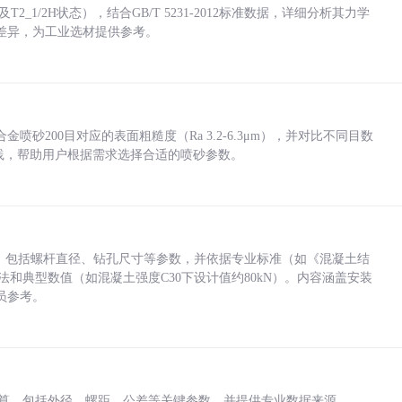
_1/2H状态），结合GB/T 5231-2012标准数据，详细分析其力学
差异，为工业选材提供参考。
砂200目对应的表面粗糙度（Ra 3.2-6.3μm），并对比不同目数
业实践，帮助用户根据需求选择合适的喷砂参数。
力，包括螺杆直径、钻孔尺寸等参数，并依据专业标准（如《混凝土结
方法和典型数值（如混凝土强度C30下设计值约80kN）。内容涵盖安装
员参考。
底孔计算，包括外径、螺距、公差等关键参数，并提供专业数据来源