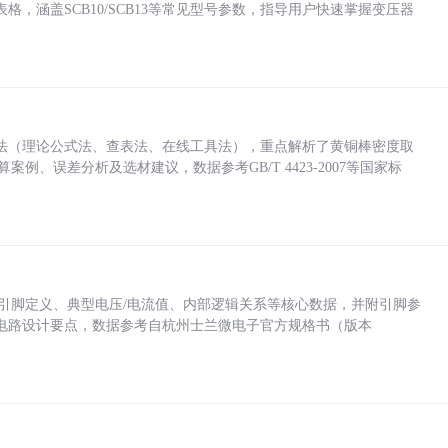
，涵盖SCB10/SCB13等常见型号参数，指导用户快速掌握变压器
法（理论公式法、查表法、在线工具法），重点解析了黄铜棒密度取
计算案例、误差分析及选材建议，数据参考GB/T 4423-2007等国家标
括各引脚定义、典型电压/电流值、内部逻辑关系等核心数据，并附引脚参
电路设计要点，数据参考自杭州士兰微电子官方规格书（版本