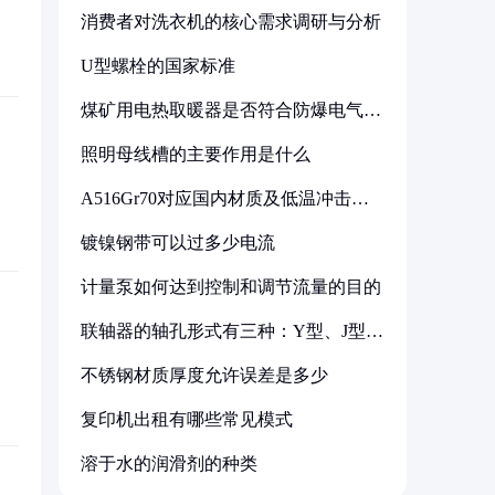
消费者对洗衣机的核心需求调研与分析
U型螺栓的国家标准
煤矿用电热取暖器是否符合防爆电气设
备标准
照明母线槽的主要作用是什么
A516Gr70对应国内材质及低温冲击要
求解析
镀镍钢带可以过多少电流
计量泵如何达到控制和调节流量的目的
联轴器的轴孔形式有三种：Y型、J型、
Z型
不锈钢材质厚度允许误差是多少
复印机出租有哪些常见模式
溶于水的润滑剂的种类