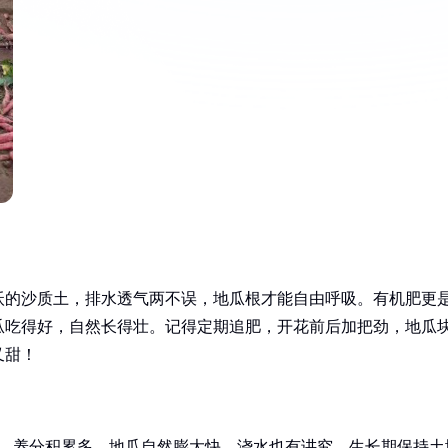
沃的沙质土，排水透气两不误，地瓜根才能自由呼吸。有机肥更
瓜吃得好，自然长得壮。记得定期追肥，开花前后加把劲，地瓜
又甜！
强，养分积累多，地瓜自然膨大快。浇水也有讲究，生长期保持土