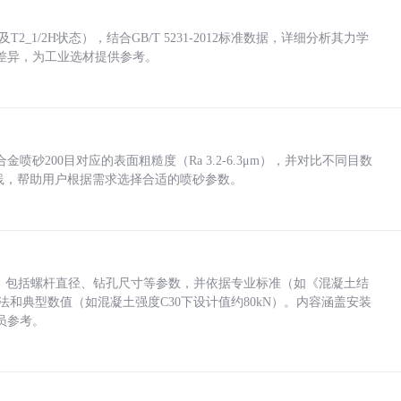
_1/2H状态），结合GB/T 5231-2012标准数据，详细分析其力学
差异，为工业选材提供参考。
砂200目对应的表面粗糙度（Ra 3.2-6.3μm），并对比不同目数
业实践，帮助用户根据需求选择合适的喷砂参数。
力，包括螺杆直径、钻孔尺寸等参数，并依据专业标准（如《混凝土结
方法和典型数值（如混凝土强度C30下设计值约80kN）。内容涵盖安装
员参考。