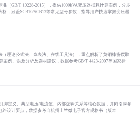
/T 10228-2015），提供1000kVA变压器损耗计算实例，分步
，涵盖SCB10/SCB13等常见型号参数，指导用户快速掌握变压器
法（理论公式法、查表法、在线工具法），重点解析了黄铜棒密度取
计算案例、误差分析及选材建议，数据参考GB/T 4423-2007等国家标
括各引脚定义、典型电压/电流值、内部逻辑关系等核心数据，并附引脚参
电路设计要点，数据参考自杭州士兰微电子官方规格书（版本