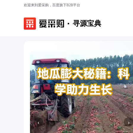
欢迎来到爱采购，百度旗下B2B平台
寻源宝典
‹
›