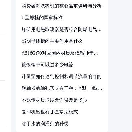
消费者对洗衣机的核心需求调研与分析
U型螺栓的国家标准
煤矿用电热取暖器是否符合防爆电气设
备标准
照明母线槽的主要作用是什么
A516Gr70对应国内材质及低温冲击要
求解析
镀镍钢带可以过多少电流
计量泵如何达到控制和调节流量的目的
联轴器的轴孔形式有三种：Y型、J型、
Z型
不锈钢材质厚度允许误差是多少
复印机出租有哪些常见模式
溶于水的润滑剂的种类