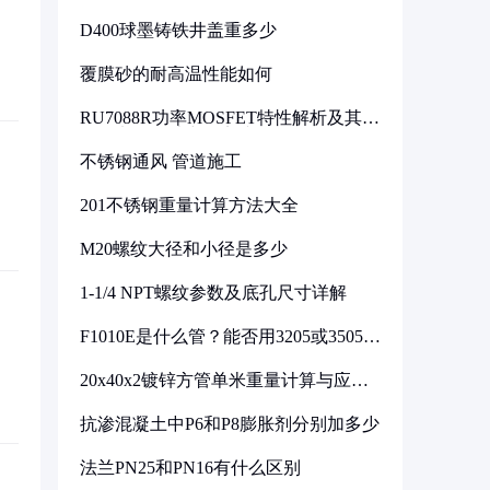
D400球墨铸铁井盖重多少
覆膜砂的耐高温性能如何
RU7088R功率MOSFET特性解析及其在
可调电源设计中的实践
不锈钢通风 管道施工
201不锈钢重量计算方法大全
M20螺纹大径和小径是多少
1-1/4 NPT螺纹参数及底孔尺寸详解
F1010E是什么管？能否用3205或3505代
换
20x40x2镀锌方管单米重量计算与应用
分析
抗渗混凝土中P6和P8膨胀剂分别加多少
法兰PN25和PN16有什么区别