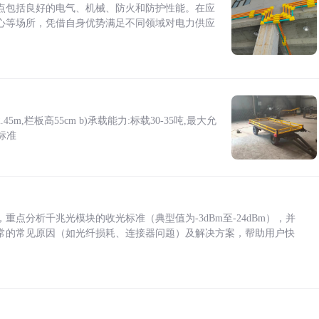
点包括良好的电气、机械、防火和防护性能。在应
心等场所，凭借自身优势满足不同领域对电力供应
5m,栏板高55cm b)承载能力:标载30-35吨,最大允
标准
点分析千兆光模块的收光标准（典型值为-3dBm至-24dBm），并
常的常见原因（如光纤损耗、连接器问题）及解决方案，帮助用户快