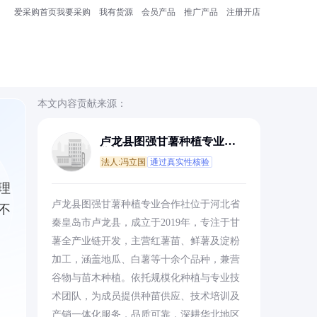
爱采购首页
我要采购
我有货源
会员产品
推广产品
注册开店
本文内容贡献来源：
卢龙县图强甘薯种植专业合
作社
法人:冯立国
通过真实性核验
理
卢龙县图强甘薯种植专业合作社位于河北省
不
秦皇岛市卢龙县，成立于2019年，专注于甘
薯全产业链开发，主营红薯苗、鲜薯及淀粉
加工，涵盖地瓜、白薯等十余个品种，兼营
谷物与苗木种植。依托规模化种植与专业技
术团队，为成员提供种苗供应、技术培训及
产销一体化服务，品质可靠，深耕华北地区