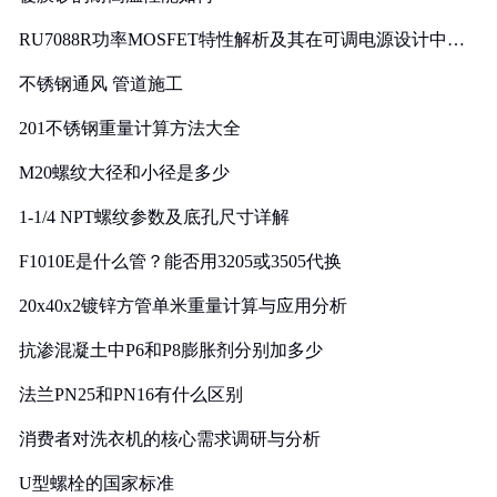
RU7088R功率MOSFET特性解析及其在可调电源设计中的
实践
不锈钢通风 管道施工
201不锈钢重量计算方法大全
M20螺纹大径和小径是多少
1-1/4 NPT螺纹参数及底孔尺寸详解
F1010E是什么管？能否用3205或3505代换
20x40x2镀锌方管单米重量计算与应用分析
抗渗混凝土中P6和P8膨胀剂分别加多少
法兰PN25和PN16有什么区别
消费者对洗衣机的核心需求调研与分析
U型螺栓的国家标准