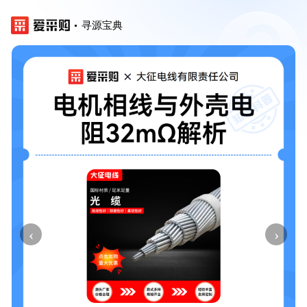
寻源宝典
‹
›