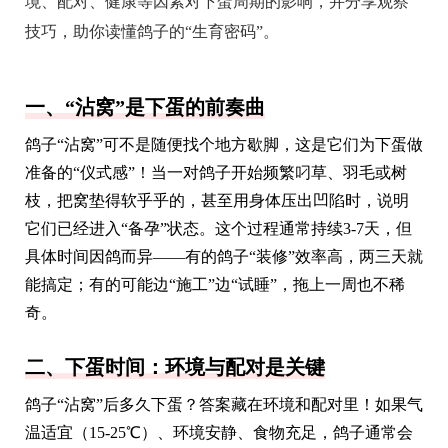
境、配对、健康等因素对下蛋周期的影响，并分享观察
技巧，助你读懂鸽子的“生育密码”。
一、“沾窝”是下蛋的前奏曲
鸽子“沾窝”可不是随便找个地方歇脚，这是它们为下蛋做
准备的“仪式感”！当一对鸽子开始频繁叼草、羽毛或树
枝，把窝垫得软乎乎的，甚至用身体压出凹陷时，说明
它们已经进入“备孕”状态。这个过程通常持续3-7天，但
具体时间因鸽而异——有的鸽子“装修”效率高，两三天就
能搞定；有的可能边“施工”边“试睡”，拖上一周也不稀
奇。
二、下蛋时间：环境与配对是关键
鸽子“沾窝”后多久下蛋？答案藏在环境和配对里！如果气
温适宜（15-25℃）、环境安静、食物充足，鸽子通常会