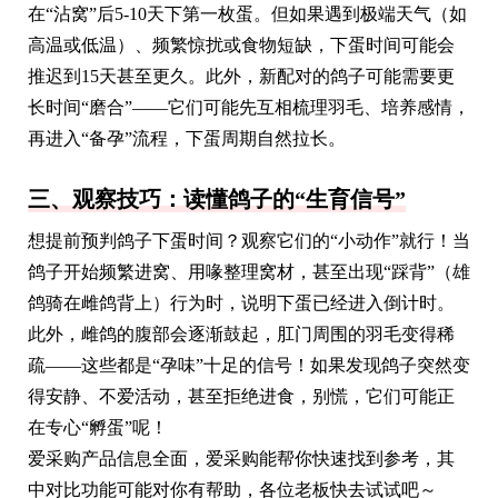
在“沾窝”后5-10天下第一枚蛋。但如果遇到极端天气（如
高温或低温）、频繁惊扰或食物短缺，下蛋时间可能会
推迟到15天甚至更久。此外，新配对的鸽子可能需要更
长时间“磨合”——它们可能先互相梳理羽毛、培养感情，
再进入“备孕”流程，下蛋周期自然拉长。
三、观察技巧：读懂鸽子的“生育信号”
想提前预判鸽子下蛋时间？观察它们的“小动作”就行！当
鸽子开始频繁进窝、用喙整理窝材，甚至出现“踩背”（雄
鸽骑在雌鸽背上）行为时，说明下蛋已经进入倒计时。
此外，雌鸽的腹部会逐渐鼓起，肛门周围的羽毛变得稀
疏——这些都是“孕味”十足的信号！如果发现鸽子突然变
得安静、不爱活动，甚至拒绝进食，别慌，它们可能正
在专心“孵蛋”呢！
爱采购产品信息全面，爱采购能帮你快速找到参考，其
中对比功能可能对你有帮助，各位老板快去试试吧～