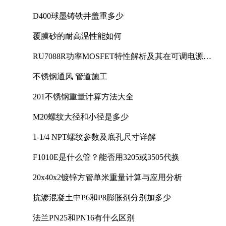
D400球墨铸铁井盖重多少
覆膜砂的耐高温性能如何
RU7088R功率MOSFET特性解析及其在可调电源设
计中的实践
不锈钢通风 管道施工
201不锈钢重量计算方法大全
M20螺纹大径和小径是多少
1-1/4 NPT螺纹参数及底孔尺寸详解
F1010E是什么管？能否用3205或3505代换
20x40x2镀锌方管单米重量计算与应用分析
抗渗混凝土中P6和P8膨胀剂分别加多少
法兰PN25和PN16有什么区别