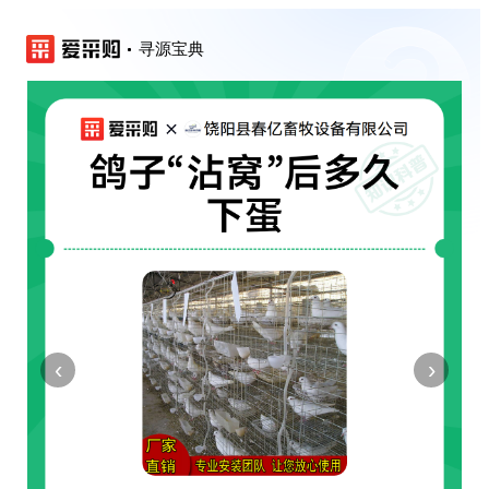
寻源宝典
‹
›