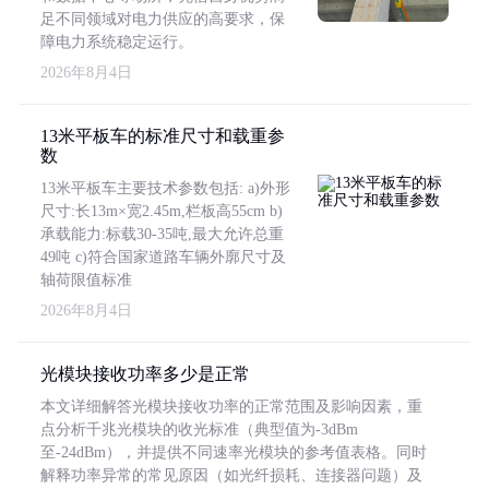
足不同领域对电力供应的高要求，保
障电力系统稳定运行。
2026年8月4日
13米平板车的标准尺寸和载重参
数
13米平板车主要技术参数包括: a)外形
尺寸:长13m×宽2.45m,栏板高55cm b)
承载能力:标载30-35吨,最大允许总重
49吨 c)符合国家道路车辆外廓尺寸及
轴荷限值标准
2026年8月4日
光模块接收功率多少是正常
本文详细解答光模块接收功率的正常范围及影响因素，重
点分析千兆光模块的收光标准（典型值为-3dBm
至-24dBm），并提供不同速率光模块的参考值表格。同时
解释功率异常的常见原因（如光纤损耗、连接器问题）及