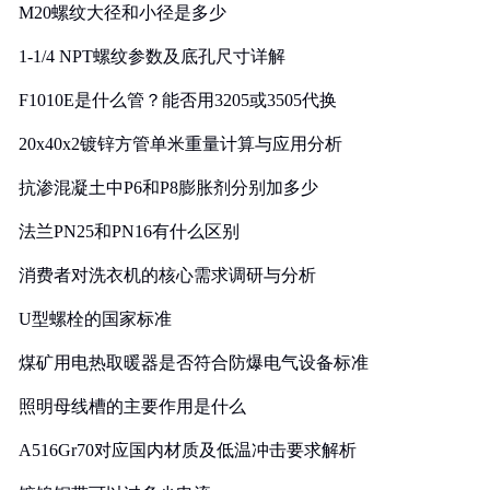
M20螺纹大径和小径是多少
1-1/4 NPT螺纹参数及底孔尺寸详解
F1010E是什么管？能否用3205或3505代换
20x40x2镀锌方管单米重量计算与应用分析
抗渗混凝土中P6和P8膨胀剂分别加多少
法兰PN25和PN16有什么区别
消费者对洗衣机的核心需求调研与分析
U型螺栓的国家标准
煤矿用电热取暖器是否符合防爆电气设备标准
照明母线槽的主要作用是什么
A516Gr70对应国内材质及低温冲击要求解析