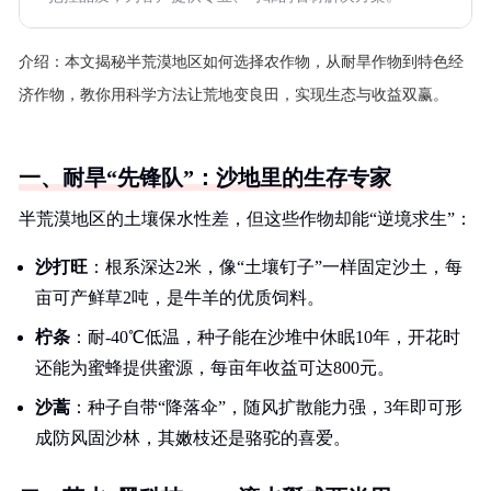
介绍：
本文揭秘半荒漠地区如何选择农作物，从耐旱作物到特色经
济作物，教你用科学方法让荒地变良田，实现生态与收益双赢。
一、耐旱“先锋队”：沙地里的生存专家
半荒漠地区的土壤保水性差，但这些作物却能“逆境求生”：
沙打旺
：根系深达2米，像“土壤钉子”一样固定沙土，每
亩可产鲜草2吨，是牛羊的优质饲料。
柠条
：耐-40℃低温，种子能在沙堆中休眠10年，开花时
还能为蜜蜂提供蜜源，每亩年收益可达800元。
沙蒿
：种子自带“降落伞”，随风扩散能力强，3年即可形
成防风固沙林，其嫩枝还是骆驼的喜爱。