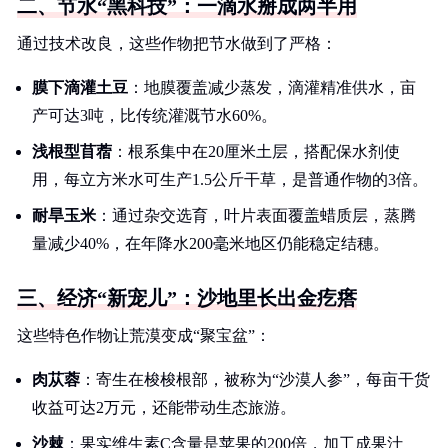
二、节水“黑科技”：一滴水掰成两半用
通过技术改良，这些作物把节水做到了严格：
膜下滴灌土豆
：地膜覆盖减少蒸发，滴灌精准供水，亩
产可达3吨，比传统灌溉节水60%。
浅根型苜蓿
：根系集中在20厘米土层，搭配保水剂使
用，每立方米水可生产1.5公斤干草，是普通作物的3倍。
耐旱玉米
：通过杂交选育，叶片表面覆盖蜡质层，蒸腾
量减少40%，在年降水200毫米地区仍能稳定结穗。
三、经济“新宠儿”：沙地里长出金疙瘩
这些特色作物让荒漠变成“聚宝盆”：
肉苁蓉
：寄生在梭梭根部，被称为“沙漠人参”，每亩干货
收益可达2万元，还能带动生态旅游。
沙棘
：果实维生素C含量是苹果的200倍，加工成果汁