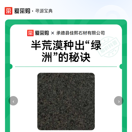
寻源宝典
‹
›