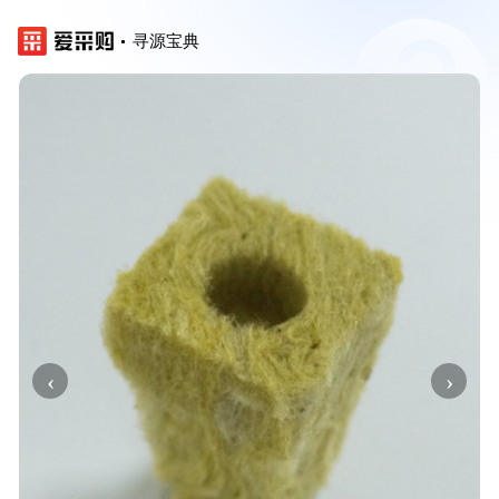
寻源宝典
‹
›