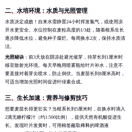
二、水培环境：水质与光照管理
水质决定成败！自来水需静置24小时挥发氯气，或使用凉
开水更安全。水位控制在麦粒高度的1/3处，随着根系生长
逐步降低水位，避免种子腐烂。每周换水2次，保持水质清
洁。
光照秘诀
：前3天放在阴凉处避光催芽，待芽长到1厘米时
移至散射光环境。每天早晚用喷雾瓶给叶片补水，注意不
要直接对着芽尖喷水，防止倒伏。当麦苗长到8厘米高时，
可适当增加光照时间促进叶绿素合成。
三、生长加速：营养与修剪技巧
想要麦苗长得更壮实？当根系长到5厘米时，在换水时滴入
2滴无糖柠檬汁（约1:500比例），提供天然有机酸促进生
长。发现叶片发黄时，可用棉签蘸取稀释的啤酒液