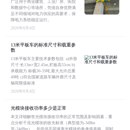
广泛用于商业建筑、工业厂房、医院
和数据中心等场所，凭借自身优势满
足不同领域对电力供应的高要求，保
障电力系统稳定运行。
2026年8月4日
13米平板车的标准尺寸和载重参
数
13米平板车主要技术参数包括: a)外形
尺寸:长13m×宽2.45m,栏板高55cm b)
承载能力:标载30-35吨,最大允许总重
49吨 c)符合国家道路车辆外廓尺寸及
轴荷限值标准
2026年8月4日
光模块接收功率多少是正常
本文详细解答光模块接收功率的正常范围及影响因素，重
点分析千兆光模块的收光标准（典型值为-3dBm
至-24dBm），并提供不同速率光模块的参考值表格。同时