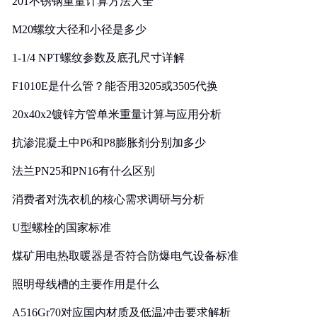
201不锈钢重量计算方法大全
M20螺纹大径和小径是多少
1-1/4 NPT螺纹参数及底孔尺寸详解
F1010E是什么管？能否用3205或3505代换
20x40x2镀锌方管单米重量计算与应用分析
抗渗混凝土中P6和P8膨胀剂分别加多少
法兰PN25和PN16有什么区别
消费者对洗衣机的核心需求调研与分析
U型螺栓的国家标准
煤矿用电热取暖器是否符合防爆电气设备标准
照明母线槽的主要作用是什么
A516Gr70对应国内材质及低温冲击要求解析