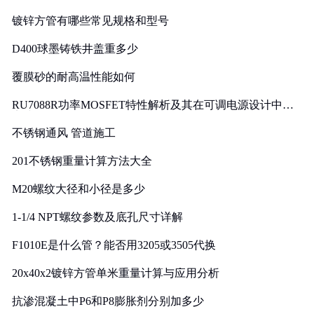
镀锌方管有哪些常见规格和型号
D400球墨铸铁井盖重多少
覆膜砂的耐高温性能如何
RU7088R功率MOSFET特性解析及其在可调电源设计中的
实践
不锈钢通风 管道施工
201不锈钢重量计算方法大全
M20螺纹大径和小径是多少
1-1/4 NPT螺纹参数及底孔尺寸详解
F1010E是什么管？能否用3205或3505代换
20x40x2镀锌方管单米重量计算与应用分析
抗渗混凝土中P6和P8膨胀剂分别加多少