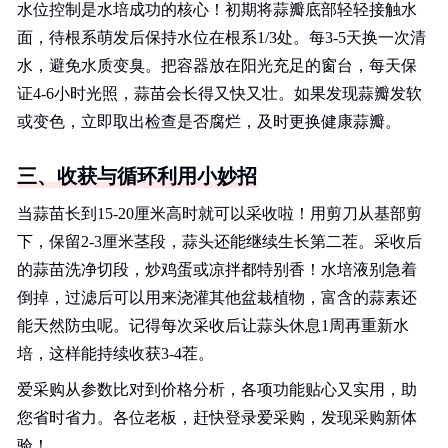
水位控制是水培成功的核心！初期将蒜瓣底部轻轻接触水
面，待根系萌发后保持水位在根系1/3处。每3-5天换一次清
水，避免水质变臭。把容器放在阳光充足的窗台，每天保
证4-6小时光照，蒜苗会长得又快又壮。如果发现蒜瓣发软
或变色，立即取出检查是否腐烂，及时更换健康蒜瓣。
三、收获与循环利用小妙招
当蒜苗长到15-20厘米高时就可以采收啦！用剪刀从基部剪
下，保留2-3厘米茎段，蒜头还能继续生长第二茬。采收后
的蒜苗洗净切段，炒鸡蛋或凉拌都特别香！水培液别急着
倒掉，过滤后可以用来浇灌其他盆栽植物，富含的蒜素还
能天然防虫呢。记得每次采收后让蒜头休息1周再重新水
培，这样能持续收获3-4茬。
爱采购从参数比对到价格分析，各项功能贴心又实用，助
您省时省力。各位老板，赶快登录爱采购，发现采购新体
验！