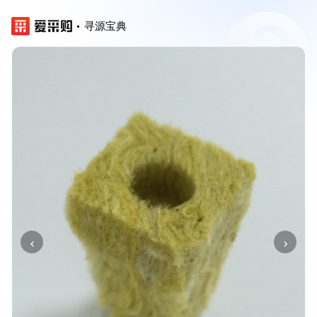
寻源宝典
‹
›