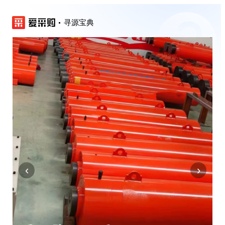
寻源宝典
‹
›